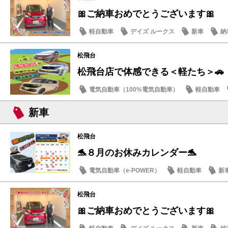
🎀ご納車おめでとうございます🎀
軽自動車
デイズ ルークス
新車
納
松飛台
松飛台店で体感できる＜軽たち＞🚗
電気自動車（100%電気自動車）
軽自動車
サクラ
新車
松飛台
🐬８月のお休みカレンダー🐬
電気自動車（e-POWER）
軽自動車
新
日産のお店
松飛台
🎀ご納車おめでとうございます🎀