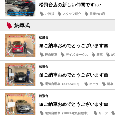
松飛台店の新しい仲間です♪♪♪
ご挨拶
スタッフ紹介
日産のお店
納車式
松飛台
🎀ご納車おめでとうございます🎀
軽自動車
デイズ ルークス
新車
納
松飛台
🎀ご納車おめでとうございます🎀
電気自動車（e-POWER）
オーラ
新車
松飛台
🎀ご納車おめでとうございます🎀
電気自動車（100%電気自動車）
リーフ