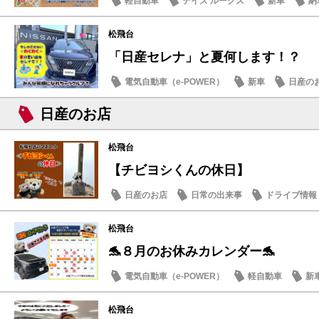
軽自動車
デイズ ルークス
新車
納
松飛台
「日産セレナ」と夏何します！？
電気自動車（e-POWER）
新車
日産の
日産のお店
松飛台
【チビヨシくんの休日】
日産のお店
日常の出来事
ドライブ情報
松飛台
🐬８月のお休みカレンダー🐬
電気自動車（e-POWER）
軽自動車
新
日産のお店
松飛台