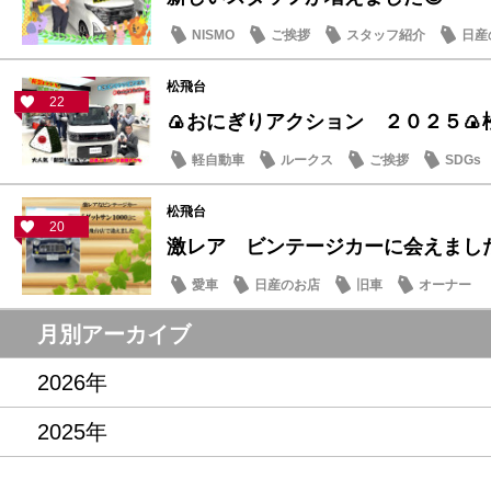
NISMO
ご挨拶
スタッフ紹介
日産
松飛台
22
🍙おにぎりアクション ２０２５🍙
軽自動車
ルークス
ご挨拶
SDGs
松飛台
20
激レア ビンテージカーに会えまし
愛車
日産のお店
旧車
オーナー
月別アーカイブ
2026年
2025年