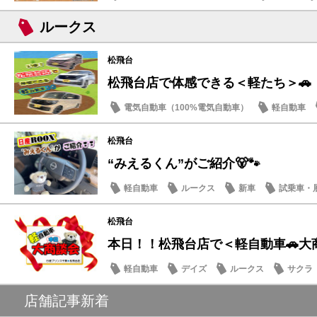
ルークス
松飛台
松飛台店で体感できる＜軽たち＞🚗
電気自動車（100%電気自動車）
軽自動車
サクラ
松飛台
“みえるくん”がご紹介🐻🐾
軽自動車
ルークス
新車
試乗車・
松飛台
本日！！松飛台店で＜軽自動車🚗大
軽自動車
デイズ
ルークス
サクラ
店舗記事新着