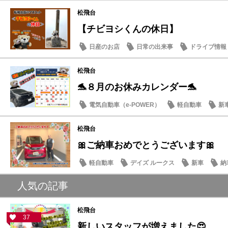
松飛台
【チビヨシくんの休日】
日産のお店
日常の出来事
ドライブ情報
松飛台
🐬８月のお休みカレンダー🐬
電気自動車（e-POWER）
軽自動車
新
日産のお店
松飛台
🎀ご納車おめでとうございます🎀
軽自動車
デイズ ルークス
新車
納
人気の記事
松飛台
37
新しいスタッフが増えました😍