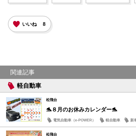
いいね
8
関連記事
軽自動車
松飛台
🐬８月のお休みカレンダー🐬
電気自動車（e-POWER）
軽自動車
新
日産のお店
松飛台