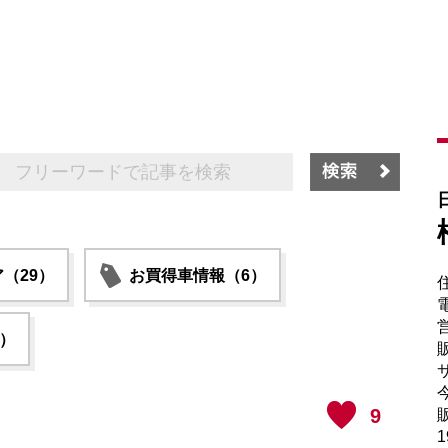
（29）
お買得車情報（6）
電
6）
販
サ
9
販
1