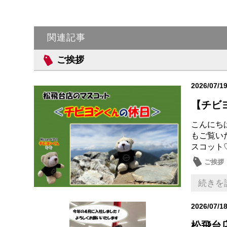
関連記事
ご挨拶
2026/07/1
【チビ
こんにちは
もご覧い
スコット♡
ご挨拶
続きを
2026/07/1
松飛台