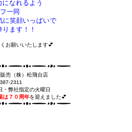
力になれるよう
ッフ一同
気に笑顔いっぱいで
参ります！！
くお願いいたします💕
葉販売（株）松飛台店
-387-2311
日・弊社指定の火曜日
葉は７０周年
を迎えました💕