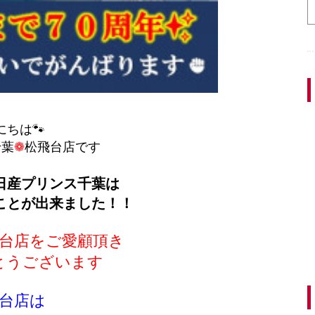
にちは🐾
千葉
❁
松飛台店です
日産プリンス千葉は
ことが出来ました！！
台店をご愛顧頂き
とうございます
台店は