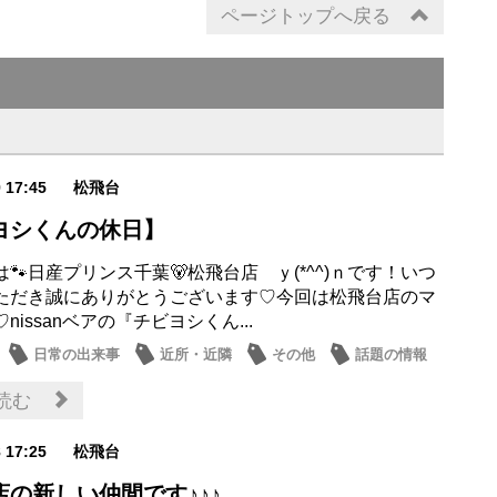
ページトップへ戻る
9 17:45
松飛台
ヨシくんの休日】
🐾日産プリンス千葉🐻松飛台店 ｙ(*^^)ｎです！いつ
ただき誠にありがとうございます♡今回は松飛台店のマ
nissanベアの『チビヨシくん...
日常の出来事
近所・近隣
その他
話題の情報
読む
8 17:25
松飛台
店の新しい仲間です♪♪♪