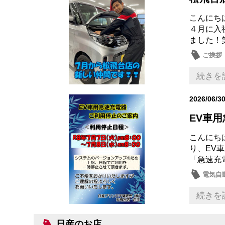
こんにちは
４月に入
ました！
ご挨拶
続きを
2026/06/3
EV車用
こんにちは
り、EV
「急速充
電気自
その他
続きを
日産のお店