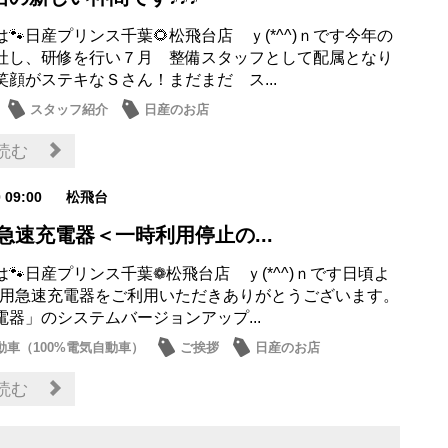
🐾日産プリンス千葉🌻松飛台店 ｙ(*^^)ｎです今年の
社し、研修を行い７月 整備スタッフとして配属となり
笑顔がステキなＳさん！まだまだ ス...
スタッフ紹介
日産のお店
読む
0 09:00
松飛台
急速充電器＜一時利用停止の...
🐾日産プリンス千葉❁松飛台店 ｙ(*^^)ｎです日頃よ
車用急速充電器をご利用いただきありがとうございます。
電器」のシステムバージョンアップ...
動車（100%電気自動車）
ご挨拶
日産のお店
読む