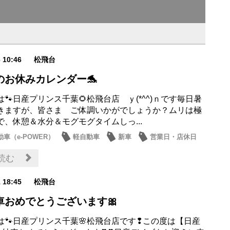
6 10:46
松飛台
のお休みカレンダー🐬
🐾日産プリンス千葉🌻松飛台店 ｙ(*^^)ｎです毎日暑
きますが、皆さま ご体調いかがでしょうか？ムリは極
で、休憩＆水分＆モグモグタイムしっ...
車（e-POWER）
軽自動車
新車
営業日・店休日
お店
読む
1 18:45
松飛台
車おめでとうございます🎀
は🐾日産プリンス千葉🌸松飛台店です❢この度は【日産