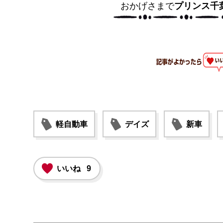
おかげさまで
プリンス千
軽自動車
デイズ
新車
いいね
9