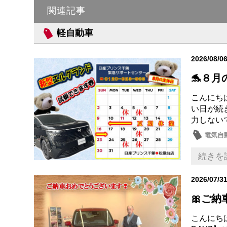
関連記事
軽自動車
2026/08/0
🐬８月
こんにちは
い日が続
力しない
電気自動
日産の
続きを
2026/07/3
🎀ご納
こんにち