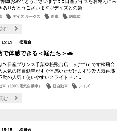
】ご納車おめでとうございます❣❣日産デイズをお迎えに来
きありがとうございます♡デイズとの楽...
車
デイズ ルークス
新車
納車式
読む
0 15:15
松飛台
店で体感できる＜軽たち＞🚗
🐾日産プリンス千葉🌻松飛台店 ｙ(*^^)ｎです松飛台
大人気の軽自動車がすぐ体感いただけます♡🌺人気再沸
不動の人気！使いやすいスライドドア...
動車（100%電気自動車）
軽自動車
デイズ
ス
サクラ
読む
0 15:15
松飛台