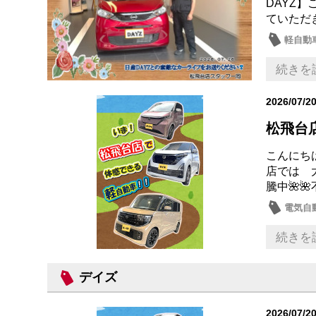
DAYZ
ていただ
軽自動
続きを
2026/07/2
松飛台
こんにちは
店では 
騰中🌺
電気自
ルーク
続きを
デイズ
2026/07/2