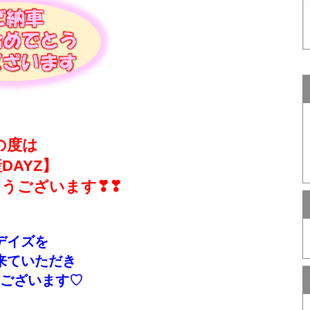
の度は
DAYZ】
うございます❣❣
デイズを
来ていただき
ございます♡