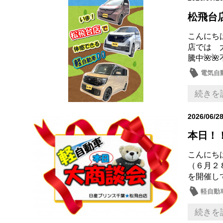
松飛台
こんにちは
店では 
騰中🌺
電気自
ルーク
続きを
2026/06/2
本日！！
こんにちは
（６月２
を開催して
軽自動
続きを