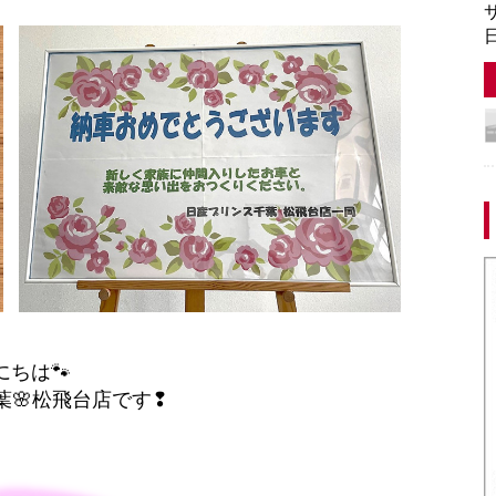
サ
日
にちは🐾
葉🌸松飛台店です❢