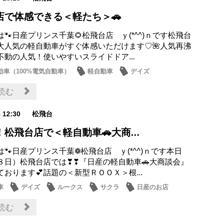
店で体感できる＜軽たち＞🚗
🐾日産プリンス千葉🌻松飛台店 ｙ(*^^)ｎです松飛台
大人気の軽自動車がすぐ体感いただけます♡🌺人気再沸
不動の人気！使いやすいスライドドア...
動車（100%電気自動車）
軽自動車
デイズ
ス
サクラ
読む
8 12:30
松飛台
松飛台店で＜軽自動車🚗大商...
🐾日産プリンス千葉❁松飛台店 ｙ(*^^)ｎです本日
８日）松飛台店では❣❣『日産の軽自動車🚗大商談会』
おります💕話題の＜新型ＲＯＯＸ＞根...
車
デイズ
ルークス
サクラ
日産のお店
読む