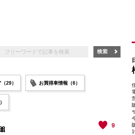
（29）
お買得車情報（6）
電
6）
販
サ
9
販

1