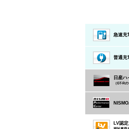
急速充
普通充
日産ハ
（GT-
NIS
LV認
福祉車両