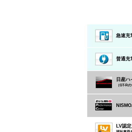
急速充
普通充
日産ハ
（GT-
NIS
LV認
福祉車両