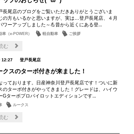
ップのおしらせ(*'ω'*)
戸長尾店のブログをご覧いただきありがとうございま
じの方もいるかと思いますが、実は…登戸長尾店、４月
パワーアップしました～💪昔から近くにある登...
車（e-POWER）
軽自動車
ご挨拶
読む
9 12:27
登戸長尾店
ークスのターボ付きが来ました！
なっております。日産神奈川登戸長尾店です！ついに新
スのターボ付きがやってきました！グレードは、ハイウ
ーGターボプロパイロットエディションです...
車
ルークス
読む