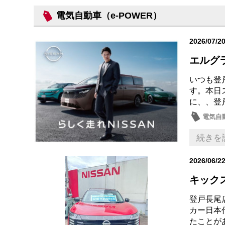
電気自動車（e-POWER）
2026/07/2
エルグ
いつも登
す。本日ス
に、、登
電気自動
続きを
2026/06/2
キック
登戸長尾
カー日本代
たことが