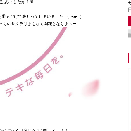
はみましたか？🌸
サ
日
だけで終わってしまいました…( ˘•ω•˘ )
っちのサクラはまもなく開花となりまスー
キにすべく日産サクラが新しく…！！