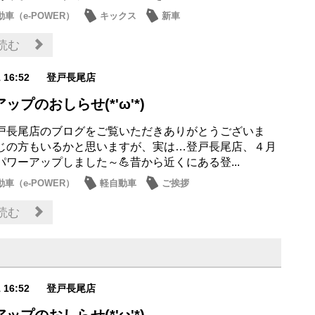
車（e-POWER）
キックス
新車
読む
1 16:52
登戸長尾店
ップのおしらせ(*'ω'*)
戸長尾店のブログをご覧いただきありがとうございま
じの方もいるかと思いますが、実は…登戸長尾店、４月
パワーアップしました～💪昔から近くにある登...
車（e-POWER）
軽自動車
ご挨拶
読む
1 16:52
登戸長尾店