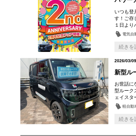
パワーア
いつも登
す！ご存
１日より
電気自動
続きを
2026/03/0
新型ル
お世話に
型ルーク
ェイスタ
軽自動
続きを