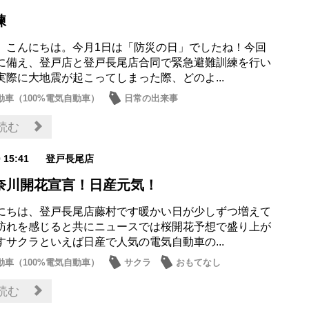
練
、こんにちは。今月1日は「防災の日」でしたね！今回
に備え、登戸店と登戸長尾店合同で緊急避難訓練を行い
実際に大地震が起こってしまった際、どのよ...
動車（100%電気自動車）
日常の出来事
読む
0 15:41
登戸長尾店
奈川開花宣言！日産元気！
にちは、登戸長尾店藤村です暖かい日が少しずつ増えて
訪れを感じると共にニュースでは桜開花予想で盛り上が
すサクラといえば日産で人気の電気自動車の...
動車（100%電気自動車）
サクラ
おもてなし
読む