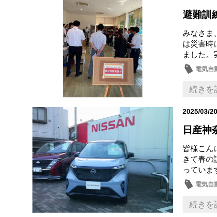
避難訓
みなさま
は災害時
ました。
電気自
続きを
2025/03/2
日産神
皆様こん
きて春の
っていま
電気自
続きを