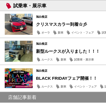
試乗車・展示車
旭白根店
クリスマスカラー到着☆彡
オーラ
新車
イベント・フェア
試
旭白根店
新型ルークスが入りました！！！
ルークス
新車
試乗車・展示車
旭白根店
BLACK FRIDAYフェア開催！！
ルークス
新車
イベント・フェア
店舗記事新着