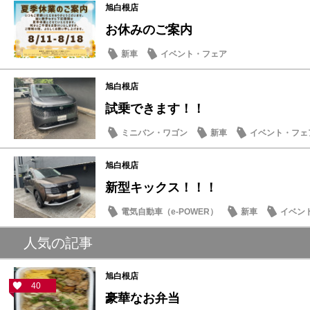
旭白根店
お休みのご案内
新車
イベント・フェア
旭白根店
試乗できます！！
ミニバン・ワゴン
新車
イベント・フェ
旭白根店
新型キックス！！！
電気自動車（e-POWER）
新車
イベン
人気の記事
旭白根店
40
豪華なお弁当