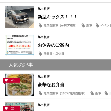
旭白根店
新型キックス！！！
電気自動車（e-POWER）
新車
イベン
旭白根店
お休みのご案内
営業日・店休日
人気の記事
旭白根店
40
豪華なお弁当
電気自動車（100%電気自動車）
新車
旭白根店
25