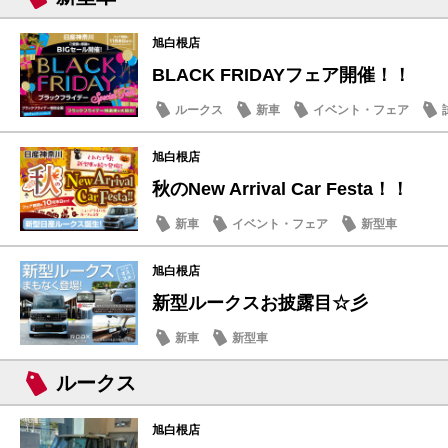
旭白根店
BLACK FRIDAYフェア開催！！
ルークス
新車
イベント・フェア
旭白根店
秋のNew Arrival Car Festa！！
新車
イベント・フェア
新型車
旭白根店
新型ルークスお披露目☆彡
新車
新型車
ルークス
旭白根店