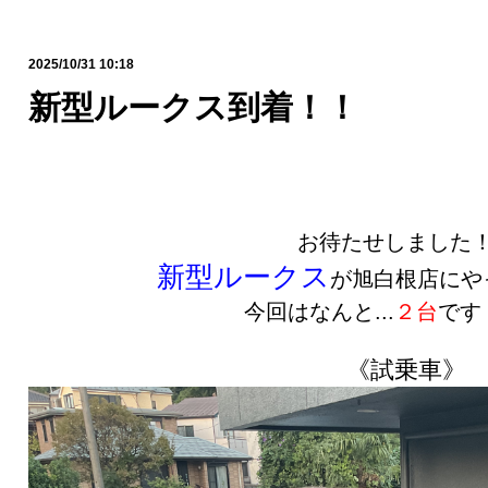
2025/10/31 10:18
新型ルークス到着！！
お待たせしました
新型ルークス
が旭白根店にや
今回はなんと...
２台
です！
《試乗車》