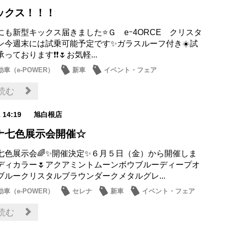
ックス！！！
も新型キックス届きました⭐️Ｇ eｰ4ORCE クリスタ
ン今週末には試乗可能予定です✨ガラスルーフ付き☀️試
ております❗️❗️🌷お気軽...
車（e-POWER）
新車
イベント・フェア
読む
1 14:19
旭白根店
ナ七色展示会開催☆
ナ七色展示会🌈✨開催決定✨６月５日（金）から開催しま
ボディカラー🌷アクアミントムーンボウブルーディープオ
ブルークリスタルブラウンダークメタルグレ...
車（e-POWER）
セレナ
新車
イベント・フェア
ベント
読む