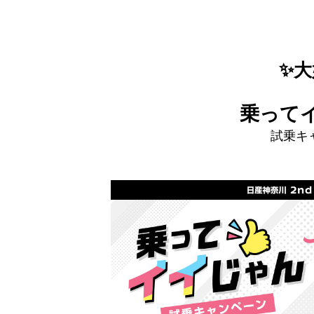
✨大
乗って
試乗キ