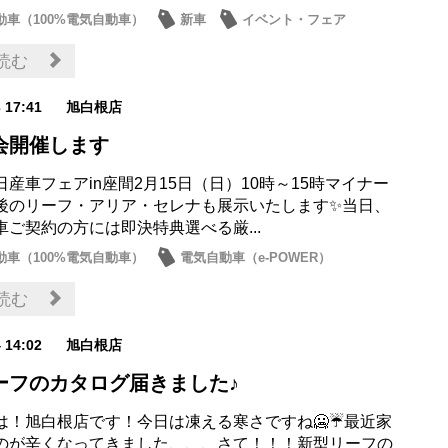
動車（100%電気自動車）
新車
イベント・フェア
・プレゼント
読む
3 17:41
旭白根店
会開催します
産車フェアin座間2月15日（日）10時～15時マイナー
後のリーフ・アリア・セレナも展示いたします✨当日、
車ご契約の方には即決特典選べる厳...
動車（100%電気自動車）
電気自動車（e-POWER）
イベント・フェア
読む
4 14:02
旭白根店
ーフのカタログ届きました♪
は！旭白根店です！今日は凍える寒さですね🥶☔️最近家
のが辛くなってきました、、、さて！！！新型リーフの