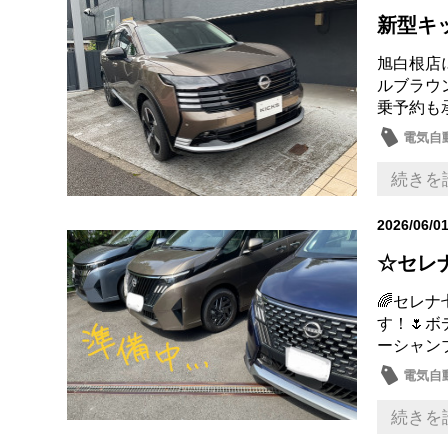
新型キ
旭白根店に
ルブラウ
乗予約も承っ
電気自動
続きを
2026/06/0
☆セレ
🌈セレ
す！🌷
ーシャン
電気自動
店内イ
続きを