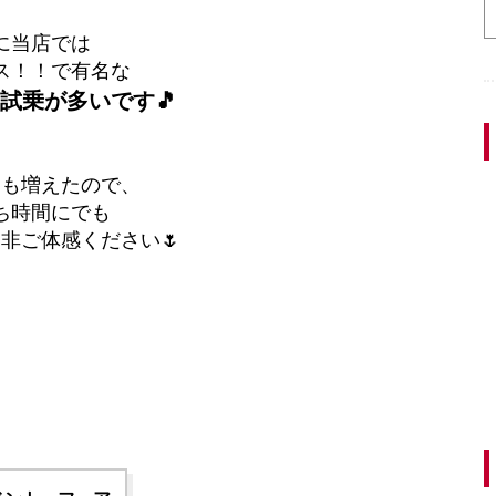
に当店では
ス！！で有名な
試乗が多いです🎵
日も増えたので、
ち時間にでも
非ご体感ください🌷