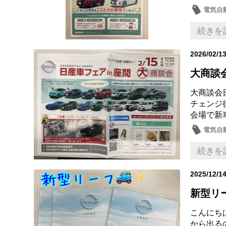
電気自
記念品
続きを
2026/02/1
大商談
大商談会日
チェンジ
会場で新
電気自
新車
続きを
2025/12/1
新型リ
こんにち
から出る