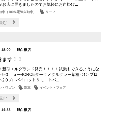
がお店に届きましたのでお気軽にお声掛け...
動車（100%電気自動車）
リーフ
読む
7 18:00
旭白根店
きます！！
！新型エルグランド発売！！！！試乗もできるようにな
✨Ｇ ｅー4ORCEダークメタルグレー紫檀ｰｼﾀﾝｰプロ
2.0プロパイロットリモートパ...
ン・ワゴン
新車
イベント・フェア
読む
2 14:33
旭白根店