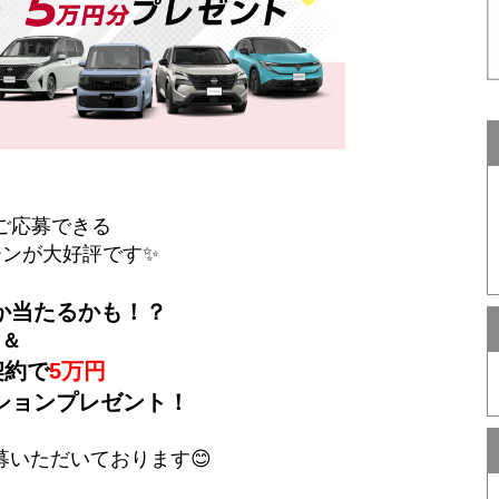
ご応募できる
ーンが大好評です✨
か当たるかも！？
＆
契約で
5万円
ションプレゼント！
募いただいております😊