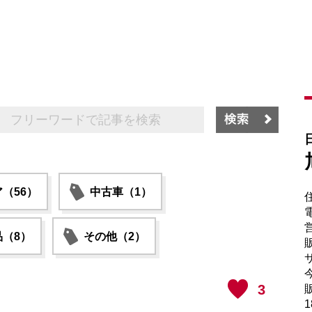
（56）
中古車（1）
電
（8）
その他（2）
販
サ
3
販
1