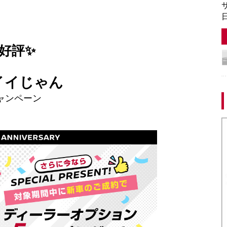
サ
日
好評✨
イイじゃん
ャンペーン