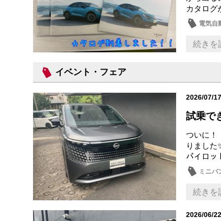
カタログ
電気自
続きを
イベント・フェア
2026/07/1
試乗で
ついに！
りました✨
パイロット
ミニバ
続きを
2026/06/2