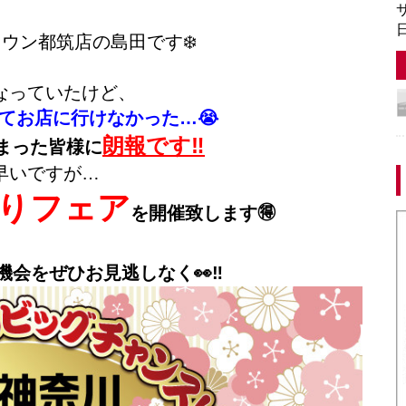
サ
日
ウン都筑店の島田です❄️
なっていたけど、
てお店に行けなかった…😭
朗報です‼️
まった皆様に
早いですが…
りフェア
を開催致します🉐
会をぜひお見逃しなく👀‼️