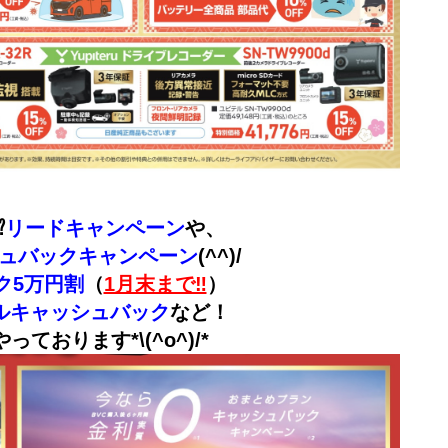
︎
リードキャンペーン
や、
シュバックキャンペーン
(^^)/
ク5万円割
（
1月末まで‼︎
）
ルキャッシュバック
など！
ております*\(^o^)/*