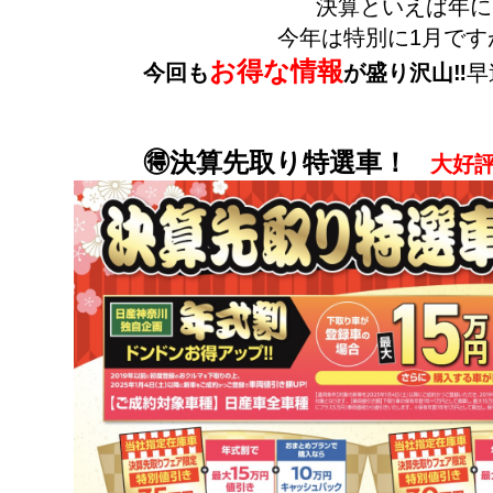
決算といえば年に
今年は特別に1月です
お得な情報
今回も
が盛り沢山‼︎
早
🉐決算先取り特選車！
大好