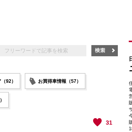
（92）
お買得車情報（57）
電
1）
販
サ
31
販
1