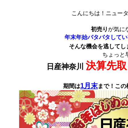
こんにちは！ニュータ
初売り
が気に
年末年始バタバタしてい
そんな機会を逃してし
ちょっと
決算先取
日産神奈川
1月末
期間は
まで！この機