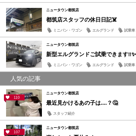
季節のメンテナンス
ニュータウン都筑店
都筑店スタッフの休日日記☠️
ミニバン・ワゴン
エルグランド
試乗車
豆知識
ニュータウン都筑店
新型エルグランドご試乗できます‼️✨
ミニバン・ワゴン
エルグランド
試乗車
話題の情報
人気の記事
ニュータウン都筑店
110
最近見かけるあの子は....？🤔
スタッフ紹介
ニュータウン都筑店
107