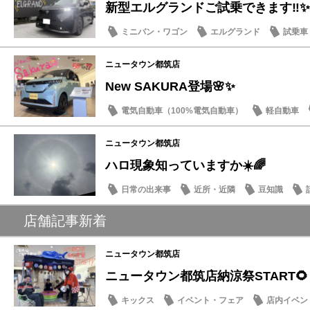
新型エルグランドご試乗できます‼️✨
ミニバン・ワゴン
エルグランド
試乗車
話題の情報
ニュータウン都筑店
New SAKURA登場🌸✨
電気自動車（100%電気自動車）
軽自動車
話題の情報
ニュータウン都筑店
ハロ現象知っていますか☀️🌈
日常の出来事
近所・近隣
豆知識
店舗記事新着
ニュータウン都筑店
ニュータウン都筑店納涼祭START🌻
キックス
イベント・フェア
店内イベン