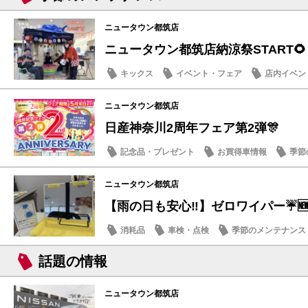
ニュータウン都筑店
ニュータウン都筑店納涼祭START🌻
キックス
イベント・フェア
店内イベン
季節のメンテナンス
ニュータウン都筑店
日産神奈川2周年フェア第2弾🎊
記念品・プレゼント
お買得車情報
季節
メンテナンス商品
営業日・店休日
ニュータウン都筑店
【雨の日も安心‼️】ゼロワイパー☔️
消耗品
車検・点検
季節のメンテナンス
営業日・店休日
話題の情報
ニュータウン都筑店