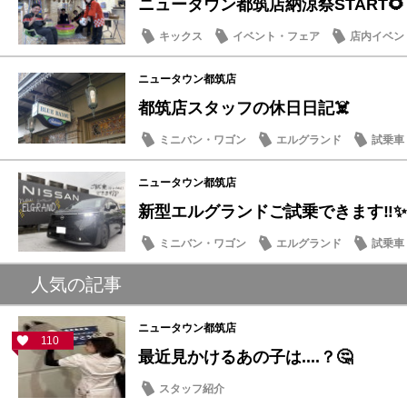
ニュータウン都筑店納涼祭START🌻
キックス
イベント・フェア
店内イベン
季節のメンテナンス
ニュータウン都筑店
都筑店スタッフの休日日記☠️
ミニバン・ワゴン
エルグランド
試乗車
豆知識
ニュータウン都筑店
新型エルグランドご試乗できます‼️✨
ミニバン・ワゴン
エルグランド
試乗車
話題の情報
人気の記事
ニュータウン都筑店
110
最近見かけるあの子は....？🤔
スタッフ紹介