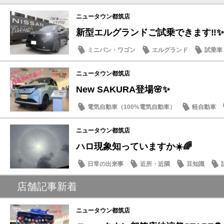
ニュータウン都筑店
新型エルグランドご試乗できます‼️✨
ミニバン・ワゴン
エルグランド
試乗車
話題の情報
ニュータウン都筑店
New SAKURA登場🌸✨
電気自動車（100%電気自動車）
軽自動車
話題の情報
ニュータウン都筑店
ハロ現象知っていますか☀️🌈
日常の出来事
近所・近隣
豆知識
店舗記事新着
ニュータウン都筑店