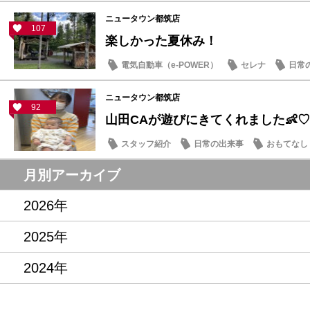
ニュータウン都筑店
107
楽しかった夏休み！
電気自動車（e-POWER）
セレナ
日常
ニュータウン都筑店
92
山田CAが遊びにきてくれました👶♡
スタッフ紹介
日常の出来事
おもてなし
月別アーカイブ
2026年
2025年
2024年