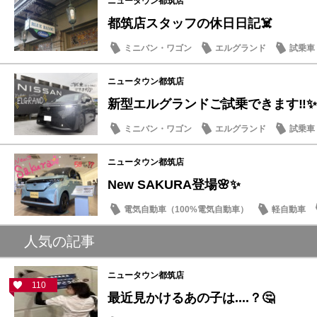
ニュータウン都筑店
都筑店スタッフの休日日記☠️
ミニバン・ワゴン
エルグランド
試乗車
豆知識
ニュータウン都筑店
新型エルグランドご試乗できます‼️✨
ミニバン・ワゴン
エルグランド
試乗車
話題の情報
ニュータウン都筑店
New SAKURA登場🌸✨
電気自動車（100%電気自動車）
軽自動車
話題の情報
人気の記事
ニュータウン都筑店
110
最近見かけるあの子は....？🤔