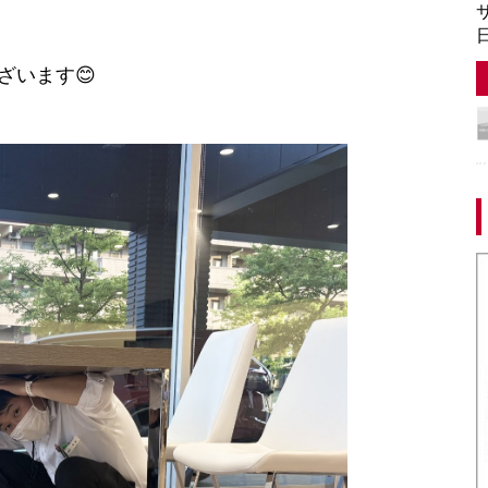
サ
日
ざいます😊