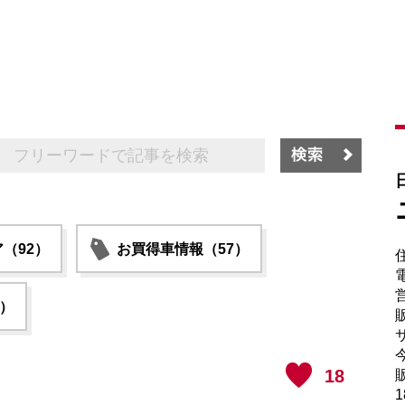
（92）
お買得車情報（57）
電
1）
販
サ
18
販
1