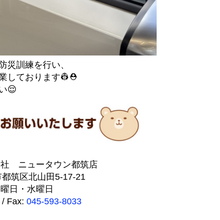
防災訓練を行い、
しております👷⛑️
😌
会社 ニュータウン都筑店
市都筑区北山田5-17-21
火曜日・水曜日
/ Fax:
045-593-8033