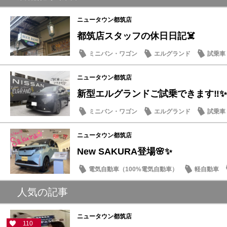
ニュータウン都筑店
都筑店スタッフの休日日記☠️
ミニバン・ワゴン
エルグランド
試乗車
豆知識
ニュータウン都筑店
新型エルグランドご試乗できます‼️✨
ミニバン・ワゴン
エルグランド
試乗車
話題の情報
ニュータウン都筑店
New SAKURA登場🌸✨
電気自動車（100%電気自動車）
軽自動車
話題の情報
人気の記事
ニュータウン都筑店
110