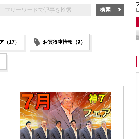
サ
日
ア（17）
お買得車情報（9）
）