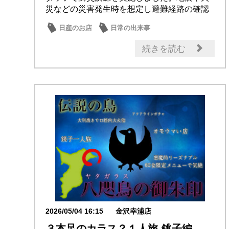
災などの災害発生時を想定し避難経路の確認
や初期対応...
日産のお店
日常の出来事
続きを読む
2026/05/04 16:15
金沢幸浦店
３本足のカラス？１人旅-銚子編-