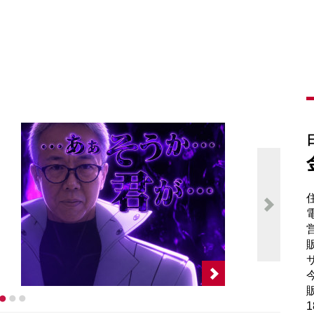
電
販
サ
販
1