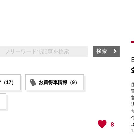
（17）
お買得車情報（9）
電
）
販
サ
8
販
1