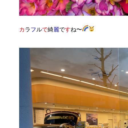
カ
ラ
フ
ル
で
綺
麗
で
す
ね〜