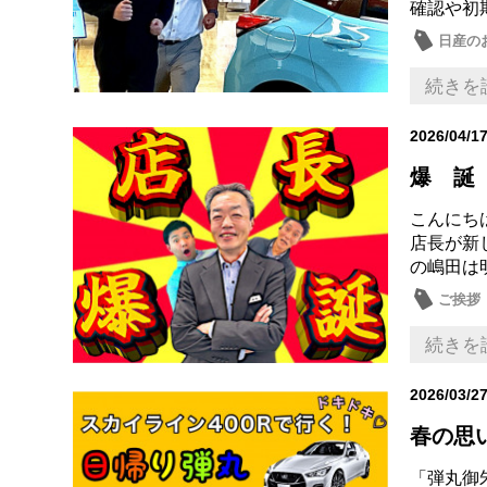
確認や初
日産の
続きを
2026/04/1
爆 誕
こんにち
店長が新
の嶋田は
ご挨拶
続きを
2026/03/2
春の思
「弾丸御