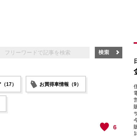
（17）
お買得車情報（9）
電
）
販
サ
6
販
1