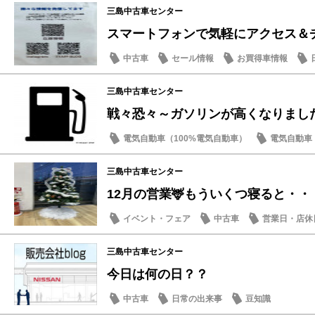
三島中古車センター
スマートフォンで気軽にアクセス＆
中古車
セール情報
お買得車情報
三島中古車センター
戦々恐々～ガソリンが高くなりまし
電気自動車（100%電気自動車）
電気自動車（
日常の出来事
話題の情報
三島中古車センター
12月の営業🦌もういくつ寝ると・・・
イベント・フェア
中古車
営業日・店休
日常の出来事
三島中古車センター
今日は何の日？？
中古車
日常の出来事
豆知識