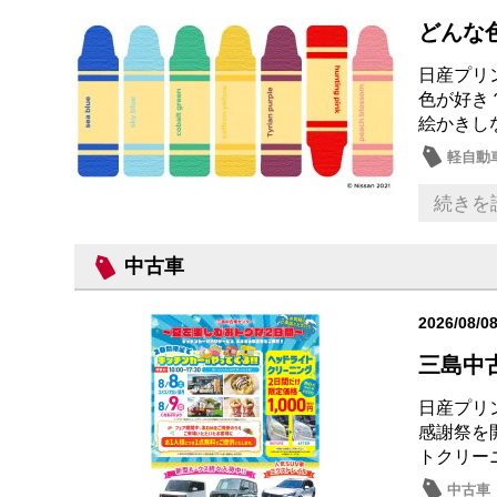
どんな色
日産プリ
色が好き
絵かきし
軽自動
続きを
中古車
2026/08/0
三島中
日産プリ
感謝祭を
トクリー
中古車