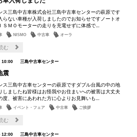
お車入荷しました
ンス三島中古車株式会社三島中古車センターの萩原です
入らない車種が入荷しましたのでお知らせですノートオ
ＩＳＭＯモーターの走りを充電せずに体感で...
車
NISMO
中古車
オーラ
読む
7 10:00
三島中古車センター
地震
ンス三島中古車センターの萩原ですダブル台風の中の地
りしましたね皆様はお怪我やお住まいへの被害は大丈夫
の度、被害にあわれた方に心よりお見舞いも...
車
イベント・フェア
中古車
ご挨拶
情報
読む
4 12:00
三島中古車センター