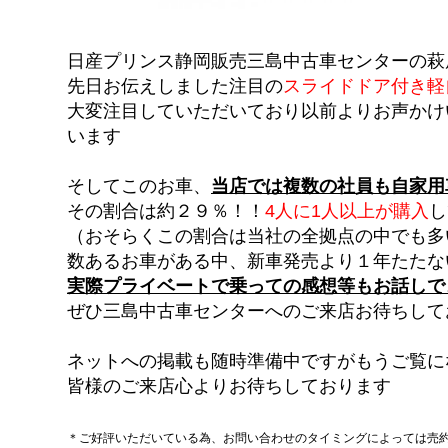
日産プリンス静岡販売三島中古車センターの萩
先日お伝えしました注目の
スライドドア付き軽
大変注目していただいており以前よりお声かけ
います
そしてこのお車、
当店では複数の社員も自家用
その割合は約２９％！！
4人に1人以上が購入
し
（おそらくこの割合は当社の全拠点の中でも多
数あるお車がある中、新車発売より１年たたな
実際プライベートで乗っての感想等もお話しで
ぜひ三島中古車センターへのご来店お待ちして
ネットへの掲載も随時準備中ですがもうご覧に
皆様のご来店心よりお待ちしております
＊ご好評いただいている為、お問い合わせのタイミングによっては売