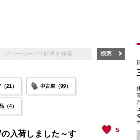
（21）
中古車（99）
電
品（4）
販
中
5
評の入荷しました～す