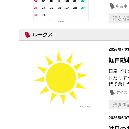
中古車
続きを
ルークス
2026/07/0
軽自動
日産プリ
れたりす
持て余し
デイズ
続きを
2026/06/0
注目の