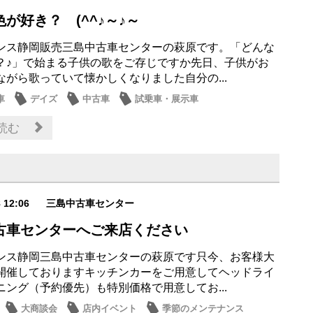
が好き？ (^^♪～♪～
ンス静岡販売三島中古車センターの萩原です。「どんな
？♪」で始まる子供の歌をご存じですか先日、子供がお
ながら歌っていて懐かしくなりました自分の...
車
デイズ
中古車
試乗車・展示車
読む
8 12:06
三島中古車センター
古車センターへご来店ください
ンス静岡三島中古車センターの萩原です只今、お客様大
開催しておりますキッチンカーをご用意してヘッドライ
ニング（予約優先）も特別価格で用意してお...
大商談会
店内イベント
季節のメンテナンス