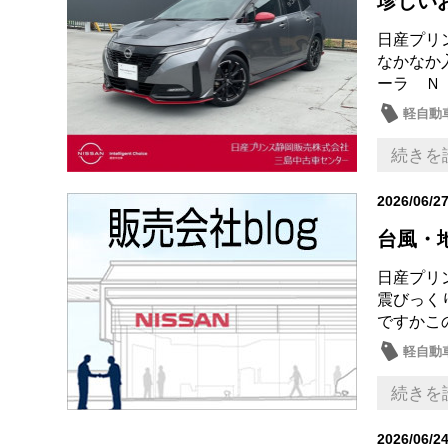
珍しい
日産プリ
なかなか
ーラ Ｎ
軽自動
続きを
2026/06/2
台風・
日産プリ
震びっく
ですかこ
軽自動
話題の
続きを
2026/06/2