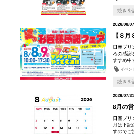
メンテ
続きを
2026/08/0
【８月
日産プリ
ろの感謝
すすめ中
イベン
続きを
2026/07/3
8月の
日産プリ
月は下記
すのでご注