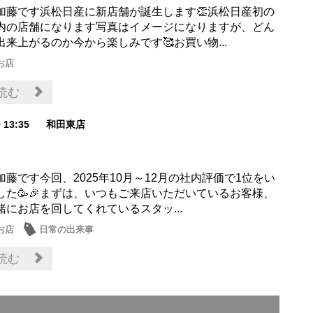
加藤です浜松日産に新店舗が誕生します👏浜松日産初の
内の店舗になります写真はイメージになりますが、どん
来上がるのか今から楽しみです🥰お買い物...
お店
読む
9 13:35
和田東店
藤です今回、2025年10月～12月の社内評価で1位をい
した🥳🎉まずは、いつもご来店いただいているお客様、
緒にお店を回してくれているスタッ...
お店
日常の出来事
読む