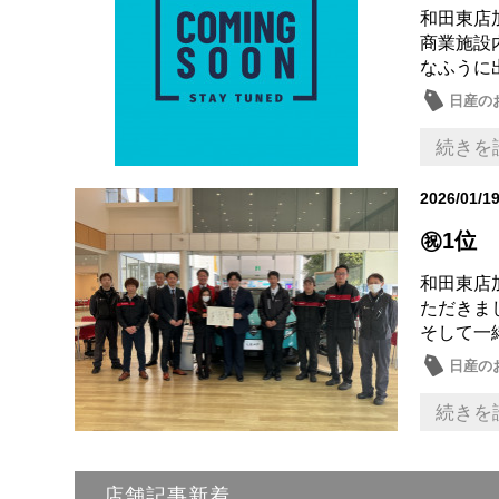
和田東店
商業施設
なふうに出
日産の
続きを
2026/01/1
㊗️1位
和田東店加
ただきま
そして一
日産の
続きを
店舗記事新着