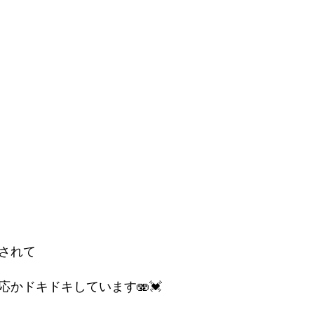
されて
かドキドキしています🫨💓