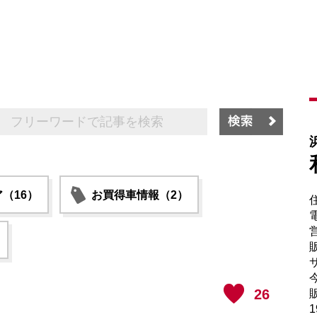
（16）
お買得車情報（2）
電
販
サ
26
販
1