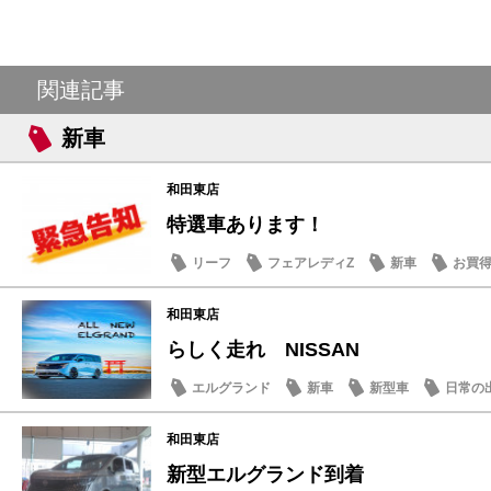
関連記事
新車
和田東店
特選車あります！
リーフ
フェアレディZ
新車
お買
和田東店
らしく走れ NISSAN
エルグランド
新車
新型車
日常の
和田東店
新型エルグランド到着