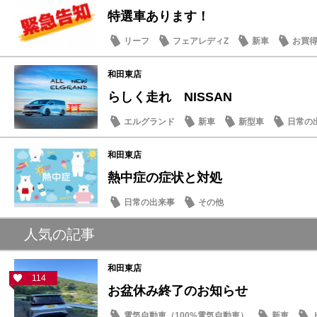
特選車あります！
リーフ
フェアレディZ
新車
お買
和田東店
らしく走れ NISSAN
エルグランド
新車
新型車
日常の
和田東店
熱中症の症状と対処
日常の出来事
その他
人気の記事
和田東店
114
お盆休み終了のお知らせ
電気自動車（100%電気自動車）
新車