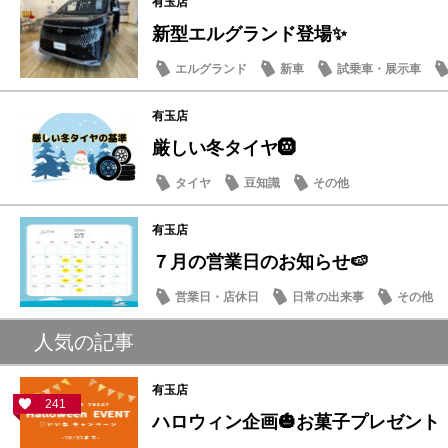
有玉店
新型エルグランド登場✨
エルグランド
新車
試乗車・展示車
有玉店
厳しい冬タイヤ🛞
タイヤ
豆知識
その他
有玉店
７月の営業日のお知らせ🍉
営業日・店休日
日常の出来事
その他
人気の記事
有玉店
241
ハロウィン企画🎃お菓子プレゼント