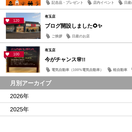
記念品・プレゼント
店内イベント
日産
有玉店
120
ブログ開設しました🌻✨
ご挨拶
日産のお店
有玉店
100
今がチャンス🌸!!
電気自動車（100%電気自動車）
軽自動車
お買得車情報
月別アーカイブ
2026年
2025年