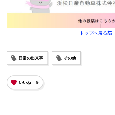
トップへ戻る🔙
日常の出来事
その他
いいね
9