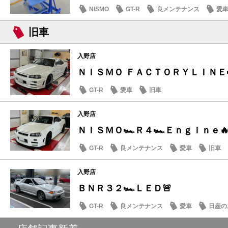
NISMO
GT-R
良メンテナンス
愛
旧車
入野店
ＮＩＳＭＯ ＦＡＣＴＯＲＹＬＩＮＥ
GT-R
愛車
旧車
入野店
​​​​​​​ＮＩＳＭＯ🏎️Ｒ４🏎️Ｅｎｇｉｎｅ
GT-R
良メンテナンス
愛車
旧車
入野店
ＢＮＲ３２🏎️ＬＥＤ🚨
GT-R
良メンテナンス
愛車
日産の