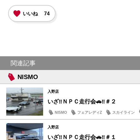
いいね
74
関連記事
NISMO
入野店
いざ‼️ＮＰＣ走行会🚗‼️＃２
NISMO
フェアレディZ
スカイライン
入野店
いざ‼️ＮＰＣ走行会🚗‼️＃１