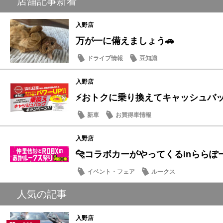
店舗記事新着
入野店
万が一に備えましょう🚗
ドライブ情報
豆知識
入野店
⚡おトクに乗り換えてキャッシュバッ
新車
お買得車情報
入野店
🐆コラボカーがやってくるinららぽ
イベント・フェア
ルークス
人気の記事
入野店