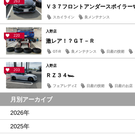
263
Ｖ３７フロントアンダースポイラー
スカイライン
良メンテナンス
入野店
220
激レア！？ＧＴ－Ｒ
GT-R
良メンテナンス
日産の技術
入野店
203
ＲＺ３４🏎️
フェアレディZ
日産の技術
日産のお店
月別アーカイブ
2026年
2025年