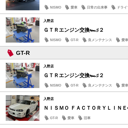
NISMO
愛車
日常の出来事
ドライ
入野店
ＧＴＲエンジン交換🏎️♯２
NISMO
GT-R
良メンテナンス
愛
GT-R
入野店
ＧＴＲエンジン交換🏎️♯２
NISMO
GT-R
良メンテナンス
愛
入野店
ＮＩＳＭＯ ＦＡＣＴＯＲＹＬＩＮＥ
GT-R
愛車
旧車