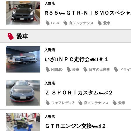
入野店
R３５🏎️ＧＴＲ-ＮＩＳＭＯスペシャル
GT-R
良メンテナンス
愛車
愛車
入野店
いざ‼️ＮＰＣ走行会🚗‼️＃１
NISMO
愛車
日常の出来事
ドライ
入野店
Ｚ ＳＰＯＲＴカスタム🏎️♯２
フェアレディZ
良メンテナンス
愛車
入野店
ＧＴＲエンジン交換🏎️♯２