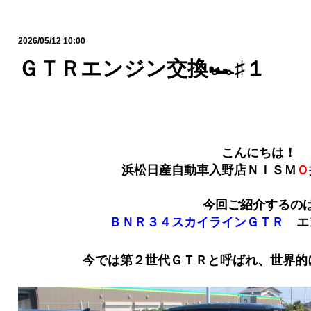
2026/05/12 10:00
ＧＴＲエンジン交換🏎️♯１
こんにちは！
浜松日産自動車入野店ＮＩＳＭ
Ｏ
今回ご紹介するの
ＢＮＲ３４スカイラインＧＴＲ
エ
今では第２世代ＧＴＲと呼ばれ、世界的