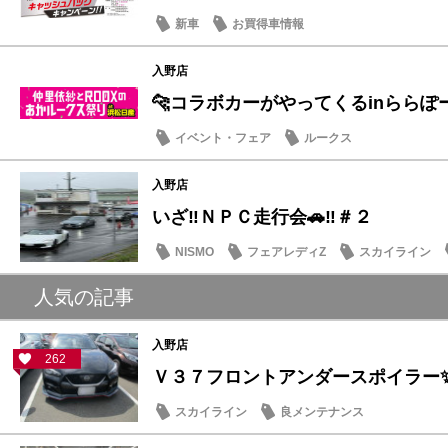
新車
お買得車情報
入野店
🐆コラボカーがやってくるinららぽ
イベント・フェア
ルークス
入野店
いざ‼️ＮＰＣ走行会🚗‼️＃２
NISMO
フェアレディZ
スカイライン
人気の記事
入野店
262
Ｖ３７フロントアンダースポイラー
スカイライン
良メンテナンス