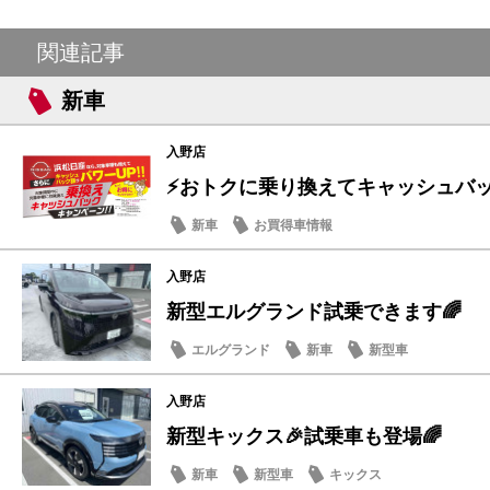
関連記事
新車
入野店
⚡おトクに乗り換えてキャッシュバッ
新車
お買得車情報
入野店
新型エルグランド試乗できます🌈
エルグランド
新車
新型車
入野店
新型キックス🎉試乗車も登場🌈
新車
新型車
キックス