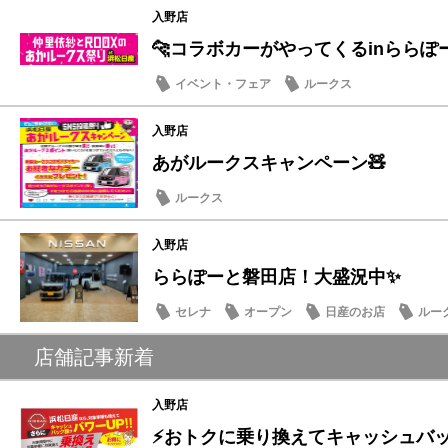
入野店
🐆コラボカーがやってくるinららぽ
イベント・フェア
ルークス
入野店
あがルークスキャンペーン🧸
ルークス
入野店
ららぽーと磐田店！大盛況中✨
セレナ
オープン
日産のお店
ルー
店舗記事新着
入野店
⚡おトクに乗り換えてキャッシュバッ