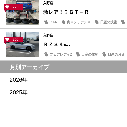
入野店
220
激レア！？ＧＴ－Ｒ
GT-R
良メンテナンス
日産の技術
入野店
203
ＲＺ３４🏎️
フェアレディZ
日産の技術
日産のお店
月別アーカイブ
2026年
2025年