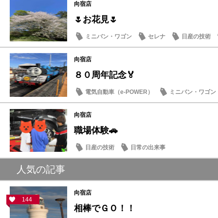
向宿店
🌷お花見🌷
ミニバン・ワゴン
セレナ
日産の技術
向宿店
８０周年記念🏅
電気自動車（e-POWER）
ミニバン・ワゴン
ドライブ情報
向宿店
職場体験🚗
日産の技術
日常の出来事
人気の記事
向宿店
144
相棒でＧＯ！！