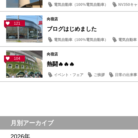
電気自動車（100%電気自動車）
NV350キ
試乗車・展示車
日常の出来事
向宿店
121
ブログはじめました
電気自動車（100%電気自動車）
電気自動車（
車検・点検
営業日・店休日
向宿店
104
熱闘🔥🔥🔥
イベント・フェア
ご挨拶
日常の出来事
月別アーカイブ
2026年