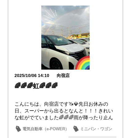
2025/10/06 14:10
向宿店
🌈🌈🌈虹🌈🌈🌈
こんにちは、向宿店です🦄💎先日お休みの
日、スーパーから出るとなんと！！！きれい
な虹がでていました🌈🌈🌈雨が降ったり止ん
だりして変な...
電気自動車（e-POWER）
ミニバン・ワゴン