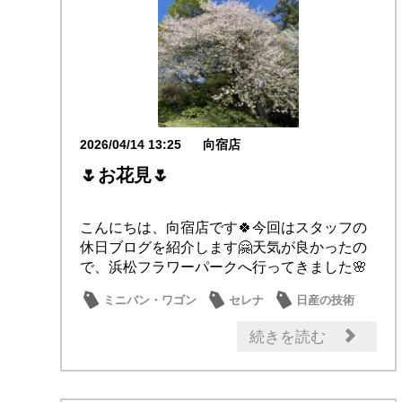
2026/04/14 13:25
向宿店
🌷お花見🌷
こんにちは、向宿店です🍀今回はスタッフの
休日ブログを紹介します🤗天気が良かったの
で、浜松フラワーパークへ行ってきました🌸
高速道路で...
ミニバン・ワゴン
セレナ
日産の技術
日常の出来事
ドライブ情報
続きを読む