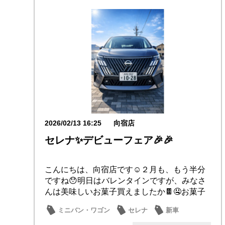
2026/02/13 16:25
向宿店
セレナ✨デビューフェア🎉🎉
こんにちは、向宿店です☺️２月も、もう半分
ですね😯明日はバレンタインですが、みなさ
んは美味しいお菓子買えましたか🍫🤤お菓子
を作るも...
ミニバン・ワゴン
セレナ
新車