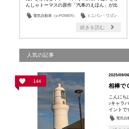
んしゃトーマスの原作「汽車のえほん」が出
版されて...
電気自動車（e-POWER）
ミニバン・ワゴン
セレナ
日産の技術
ドライブ情報
続きを読む
人気の記事
2025/09/0
144
相棒で
こんにち
♪キャラ
イントで
電気自
試乗車