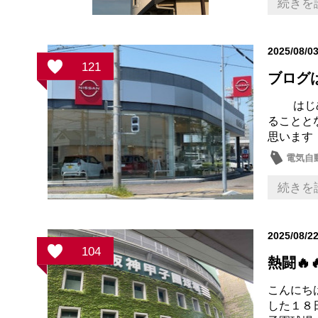
続きを
2025/08/0
121
ブログ
はじめま
ることと
思います
電気自
新車
続きを
2025/08/2
104
熱闘🔥
こんにち
した１８