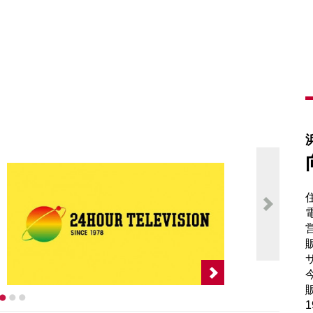
電
販
サ
販
1