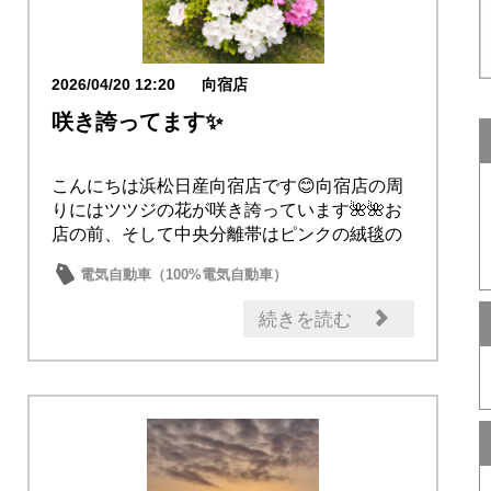
2026/04/20 12:20
向宿店
咲き誇ってます✨
こんにちは浜松日産向宿店です😊向宿店の周
りにはツツジの花が咲き誇っています🌺🌺お
店の前、そして中央分離帯はピンクの絨毯の
ようです満...
電気自動車（100%電気自動車）
電気自動車（e-POWER）
コンパクトカー
続きを読む
軽自動車
ミニバン・ワゴン