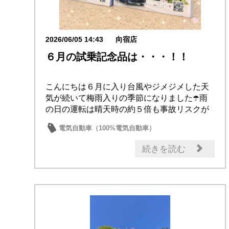
2026/06/05 14:43
向宿店
６月の試乗記念品は・・・！！
こんにちは６月に入り台風やジメジメした天
気が続いて梅雨入りの季節になりました☂️雨
の日の運転は晴天時の約５倍も事故リスクが
高まると...
電気自動車（100%電気自動車）
電気自動車（e-POWER）
コンパクトカー
続きを読む
軽自動車
ミニバン・ワゴン