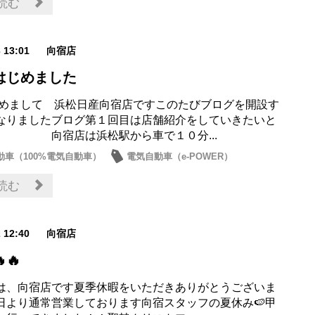
読む
3 13:01
向宿店
はじめました
して 浜松日産向宿店ですこのたびブログを開設す
なりましたブログ第１回目は店舗紹介をしていきたいと
 向宿店は浜松駅から車で１０分...
動車（100%電気自動車）
電気自動車（e-POWER）
車検・点検
営業日・店休日
読む
2 12:40
向宿店
🔥
は、向宿店です夏季休暇をいただきありがとうございま
日より通常営業しております向宿スタッフの夏休み🍉甲