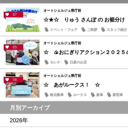
オートシェルジュ県庁前
67
☆★☆ りゅう さんぽ の お裾分け
イベント・フェア
ご挨拶
スタッフ紹介
オートシェルジュ県庁前
65
☆ 🍙おにぎりアクション２０２５
セレナ
日産のお店
オートシェルジュ県庁前
56
☆ あがルークス！ ☆
軽自動車
ルークス
新車
新型車
月別アーカイブ
2026年