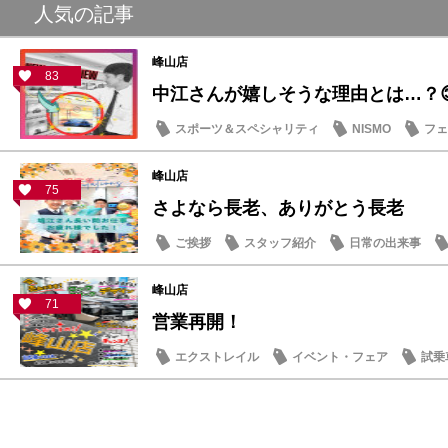
人気の記事
峰山店
83
中江さんが嬉しそうな理由とは…？
スポーツ＆スペシャリティ
NISMO
フェ
スタッフ紹介
峰山店
75
さよなら長老、ありがとう長老
ご挨拶
スタッフ紹介
日常の出来事
峰山店
71
営業再開！
エクストレイル
イベント・フェア
試乗
記念品・プレゼント
営業日・店休日