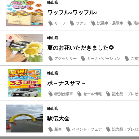
峰山店
ワッフル♪ワッフル♪
リーフ
サクラ
試乗車・展示車
店
峰山店
夏のお花いただきました🌻
アクセサリー
カーナビゲーション
ご挨
オーナーズボイス
峰山店
ボ～ナスサマ～
特別仕様車
セール情報
記念品・プレゼ
お買得車情報
峰山店
駅伝大会
新車
イベント・フェア
記念品・プレゼ
カーナビゲーション