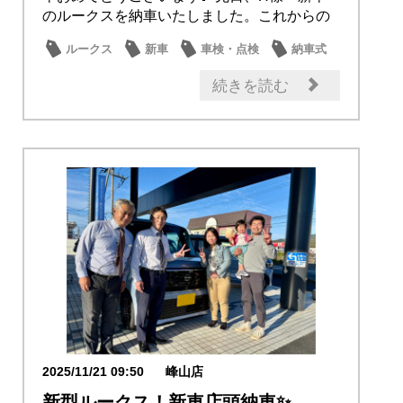
のルークスを納車いたしました。これからの
ルークス...
ルークス
新車
車検・点検
納車式
オーナー
続きを読む
2025/11/21 09:50
峰山店
新型ルークス！新車店頭納車✨