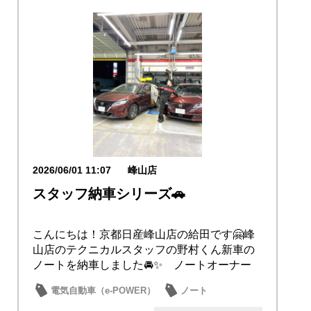
2026/06/01 11:07
峰山店
スタッフ納車シリーズ🚗
こんにちは！京都日産峰山店の給田です🤗峰
山店のテクニカルスタッフの野村くん新車の
ノートを納車しました🚘✨ ノートオーナー
の野村くん...
電気自動車（e-POWER）
ノート