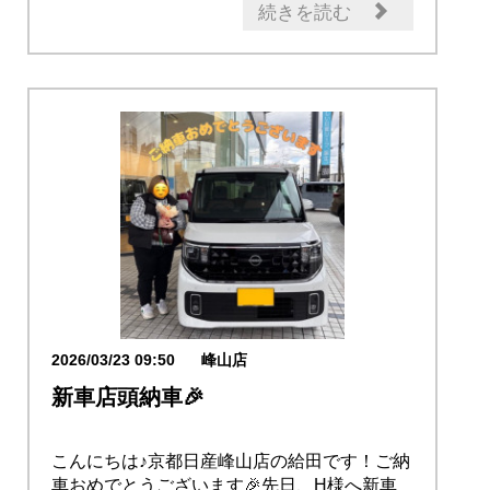
ノート e-POWER
納車式
オーナー
続きを読む
2026/03/23 09:50
峰山店
新車店頭納車🎉
こんにちは♪京都日産峰山店の給田です！ご納
車おめでとうございます🎉先日、H様へ新車