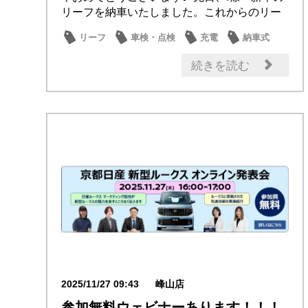
リーフを納車いたしました。これからのリー
フでの...
リーフ
車検・点検
充電
納車式
オーナー
続きを読む
2025/11/27 09:43
峰山店
参加無料ウェビナーあります！！！