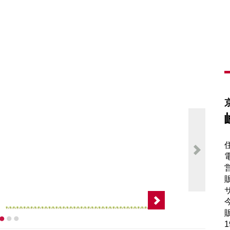
電
販
サ
販
1