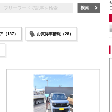
サ
日
ア（137）
お買得車情報（28）
）