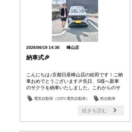
2026/06/19 14:36
峰山店
納車式🎉
こんにちは♪京都日産峰山店の給田です！ご納
車おめでとうございます🎉先日、S様へ新車
のサクラを納車いたしました。これからのサ
クラでの...
電気自動車（100%電気自動車）
軽自動車
サクラ
納車式
オーナー
続きを読む