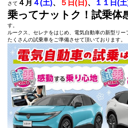
４月
４(土)
、
５日(日)
、
１１日(土
さて
乗ってナットク！試乗体
す。
ルークス、セレナをはじめ、電気自動車の新型リー
たくさんの試乗車をご準備させて頂いております。