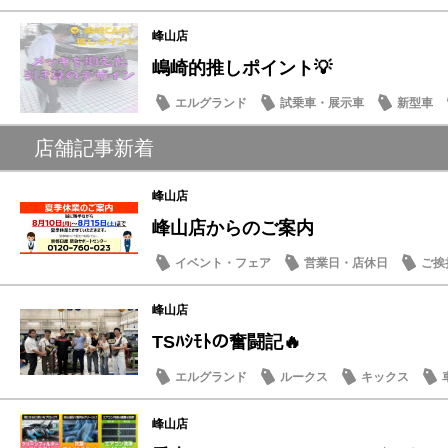
スタッフ紹介
峰山店
嶋崎的推しポイント💡
エルグランド
試乗車・展示車
新型車
店舗記事新着
峰山店
峰山店からのご案内
イベント・フェア
営業日・店休日
ご挨
ドライブ情報
峰山店
TSﾊｼﾓﾄの奮闘記🔥
エルグランド
ルークス
キックス
峰山店