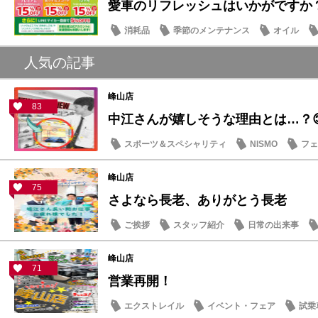
愛車のリフレッシュはいかがですか？ 
消耗品
季節のメンテナンス
オイル
人気の記事
峰山店
83
中江さんが嬉しそうな理由とは…？
スポーツ＆スペシャリティ
NISMO
フェ
スタッフ紹介
峰山店
75
さよなら長老、ありがとう長老
ご挨拶
スタッフ紹介
日常の出来事
峰山店
71
営業再開！
エクストレイル
イベント・フェア
試乗