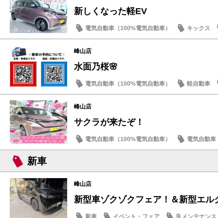
新しくなった軽EV
電気自動車（100%電気自動車）
キックス
季節のメンテナンス
峰山店
水面乃桜🌸
電気自動車（100%電気自動車）
軽自動車
試乗車・展示車
峰山店
サクラが来たぞ！
電気自動車（100%電気自動車）
電気自動車（
サクラ
試乗車・展示車
新車
峰山店
新型車ゾクゾクフェア！＆新型エル
新車
イベント・フェア
良メンテナンス