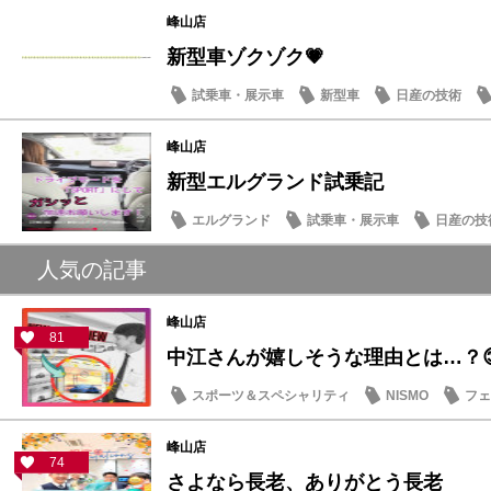
峰山店
新型車ゾクゾク💗
試乗車・展示車
新型車
日産の技術
峰山店
新型エルグランド試乗記
エルグランド
試乗車・展示車
日産の技
スタッフ紹介
人気の記事
峰山店
81
中江さんが嬉しそうな理由とは…？
スポーツ＆スペシャリティ
NISMO
フェ
スタッフ紹介
峰山店
74
さよなら長老、ありがとう長老