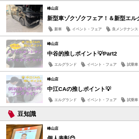
峰山店
新型車ゾクゾクフェア！＆新型エル
新車
イベント・フェア
良メンテナンス
峰山店
中谷的推しポイント💡Part2
エルグランド
イベント・フェア
試乗車
日産の技術
峰山店
中江CAの推しポイント💡
エルグランド
イベント・フェア
試乗車
日産の技術
豆知識
峰山店
個人表彰😊