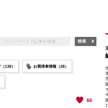
（138）
お買得車情報（28）
電
）
販
サ
68
販
1