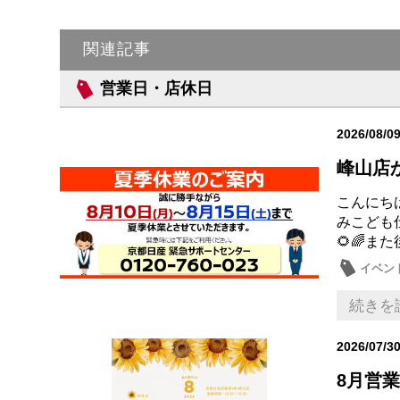
関連記事
営業日・店休日
2026/08/0
峰山店
こんにち
みこども
🌻🌈ま
イベン
ドライ
続きを
2026/07/3
8月営