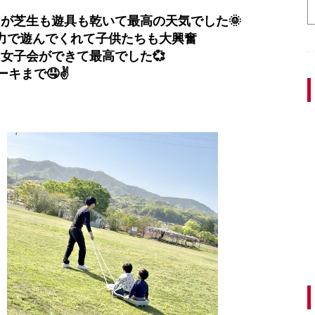
が芝生も遊具も乾いて最高の天気でした🌞
力で遊んでくれて子供たちも大興奮
女子会ができて最高でした💞
ーキまで🤤✌