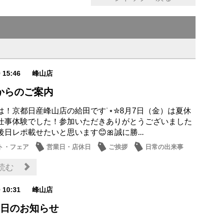
9 15:46
峰山店
からのご案内
は！京都日産峰山店の給田です˙⋆✮8月7日（金）は夏休
仕事体験でした！参加いただきありがとうございました
た後日レポ載せたいと思います😊🎀誠に勝...
ト・フェア
営業日・店休日
ご挨拶
日常の出来事
ブ情報
読む
0 10:31
峰山店
業日のお知らせ