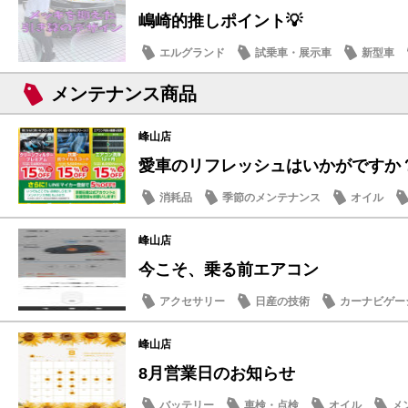
嶋崎的推しポイント💡
エルグランド
試乗車・展示車
新型車
メンテナンス商品
峰山店
愛車のリフレッシュはいかがですか？ 
消耗品
季節のメンテナンス
オイル
峰山店
今こそ、乗る前エアコン
アクセサリー
日産の技術
カーナビゲー
日常の出来事
峰山店
8月営業日のお知らせ
バッテリー
車検・点検
オイル
メ