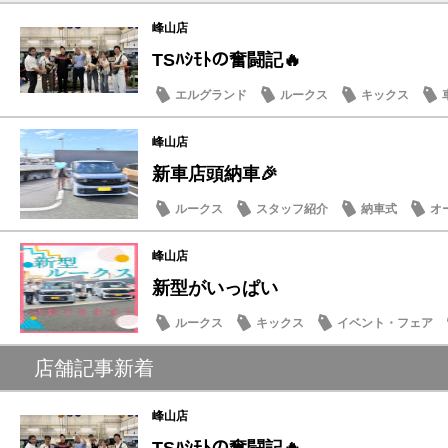
峰山店
TSﾊｼﾓﾄの奮闘記🔥
エルグランド
ルークス
キックス
峰山店
新車店頭納車🎉
ルークス
スタッフ紹介
納車式
オ
峰山店
新型がいっぱい
ルークス
キックス
イベント・フェア
スタッフ紹介
店舗記事新着
峰山店