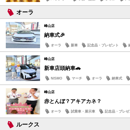
オーラ
峰山店
納車式🎉
オーラ
新車
記念品・プレゼント
峰山店
新車店頭納車🚗
NISMO
マーチ
オーラ
納車式
峰山店
赤とんぼ？アキアカネ？
オーラ
試乗車・展示車
記念品・プレゼ
営業日・店休日
ルークス