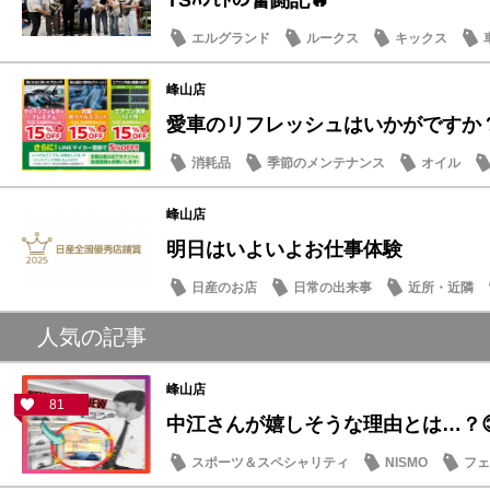
TSﾊｼﾓﾄの奮闘記🔥
エルグランド
ルークス
キックス
峰山店
愛車のリフレッシュはいかがですか？ 
消耗品
季節のメンテナンス
オイル
峰山店
明日はいよいよお仕事体験
日産のお店
日常の出来事
近所・近隣
人気の記事
峰山店
81
中江さんが嬉しそうな理由とは…？
スポーツ＆スペシャリティ
NISMO
フェ