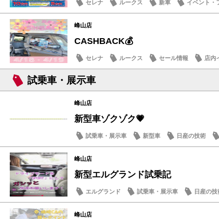
セレナ
ルークス
新車
イベント・
峰山店
CASHBACK💰
セレナ
ルークス
セール情報
店内
試乗車・展示車
峰山店
新型車ゾクゾク💗
試乗車・展示車
新型車
日産の技術
峰山店
新型エルグランド試乗記
エルグランド
試乗車・展示車
日産の技
スタッフ紹介
峰山店