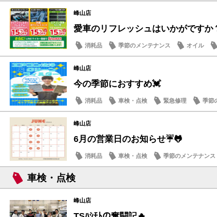
峰山店
愛車のリフレッシュはいかがですか？ 
消耗品
季節のメンテナンス
オイル
峰山店
今の季節におすすめ💓
消耗品
車検・点検
緊急修理
季節
メンテナンス商品
峰山店
6月の営業日のお知らせ☔️🐸
消耗品
車検・点検
季節のメンテナンス
車検・点検
峰山店
TSﾊｼﾓﾄの奮闘記🔥