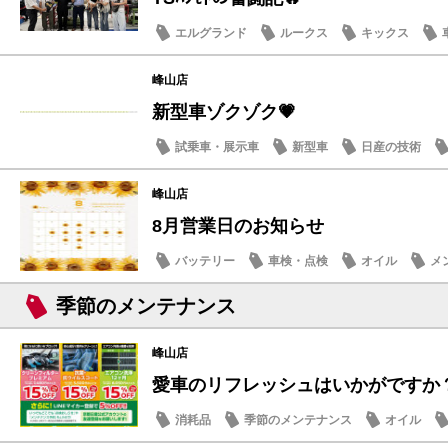
エルグランド
ルークス
キックス
峰山店
新型車ゾクゾク💗
試乗車・展示車
新型車
日産の技術
峰山店
8月営業日のお知らせ
バッテリー
車検・点検
オイル
メ
季節のメンテナンス
峰山店
愛車のリフレッシュはいかがですか？ 
消耗品
季節のメンテナンス
オイル