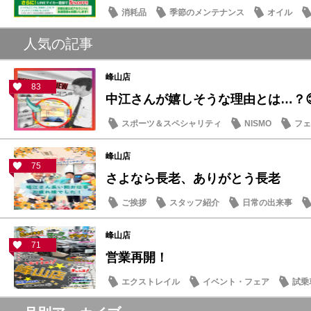
消耗品
季節のメンテナンス
オイル
人気の記事
峰山店
83
中江さんが嬉しそうな理由とは…？
スポーツ＆スペシャリティ
NISMO
フェ
スタッフ紹介
峰山店
75
さよなら長老、ありがとう長老
ご挨拶
スタッフ紹介
日常の出来事
峰山店
71
営業再開！
エクストレイル
イベント・フェア
試乗
記念品・プレゼント
営業日・店休日