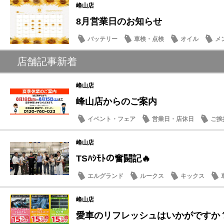
峰山店
8月営業日のお知らせ
バッテリー
車検・点検
オイル
メ
店舗記事新着
峰山店
峰山店からのご案内
イベント・フェア
営業日・店休日
ご挨
ドライブ情報
峰山店
TSﾊｼﾓﾄの奮闘記🔥
エルグランド
ルークス
キックス
峰山店
愛車のリフレッシュはいかがですか？ 