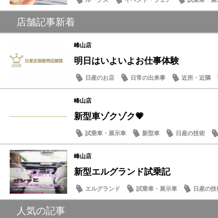
ルークス
イベント・フェア
試乗車・展
日常の出来事
店舗記事新着
峰山店
明日はいよいよお仕事体験
日産のお店
日常の出来事
近所・近隣
峰山店
新型車ゾクゾク💗
試乗車・展示車
新型車
日産の技術
峰山店
新型エルグランド試乗記
エルグランド
試乗車・展示車
日産の技
スタッフ紹介
人気の記事