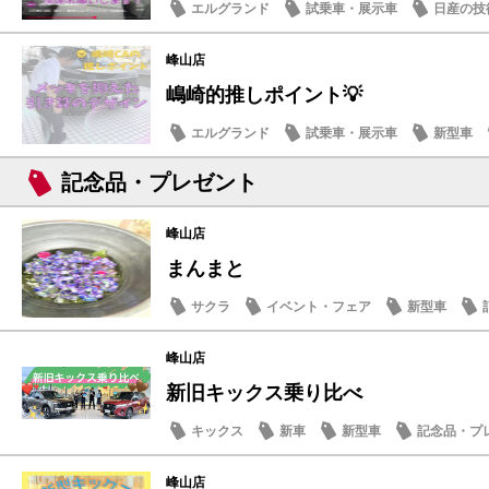
エルグランド
試乗車・展示車
日産の技
スタッフ紹介
峰山店
嶋崎的推しポイント💡
エルグランド
試乗車・展示車
新型車
記念品・プレゼント
峰山店
まんまと
サクラ
イベント・フェア
新型車
日常の出来事
峰山店
新旧キックス乗り比べ
キックス
新車
新型車
記念品・プ
峰山店