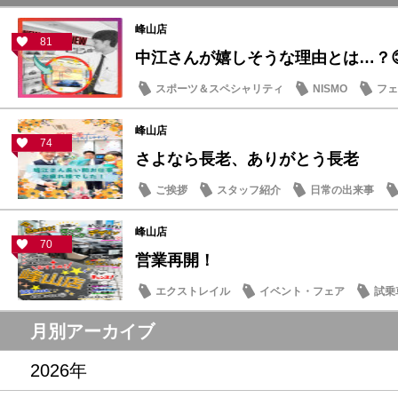
峰山店
81
中江さんが嬉しそうな理由とは…？
スポーツ＆スペシャリティ
NISMO
フェ
スタッフ紹介
峰山店
74
さよなら長老、ありがとう長老
ご挨拶
スタッフ紹介
日常の出来事
峰山店
70
営業再開！
エクストレイル
イベント・フェア
試乗
記念品・プレゼント
営業日・店休日
月別アーカイブ
2026年