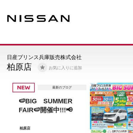
日産プリンス兵庫販売株式会社
柏原店
お気に入りに追加
最新のブログ
🎑🌙🍡９月定休日のご
案内🍡🌙🎑
柏原店