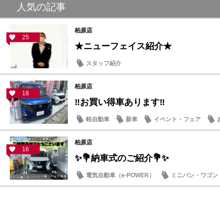
人気の記事
柏原店
25
★ニューフェイス紹介★
スタッフ紹介
柏原店
18
‼お買い得車あります‼
軽自動車
新車
イベント・フェア
柏原店
16
✨💐納車式のご紹介💐✨
電気自動車（e-POWER）
ミニバン・ワゴン