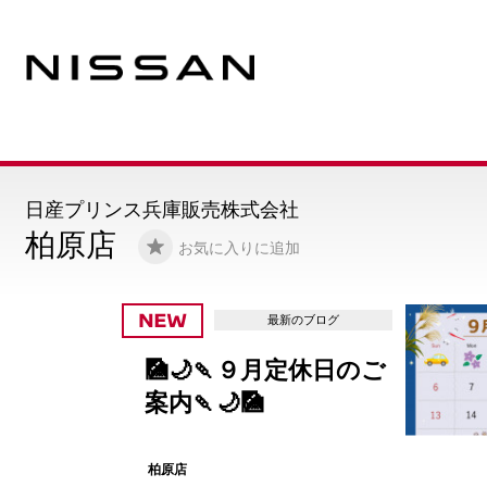
日産プリンス兵庫販売株式会社
柏原店
お気に入りに追加
最新のブログ
🎑🌙🍡９月定休日のご
案内🍡🌙🎑
柏原店