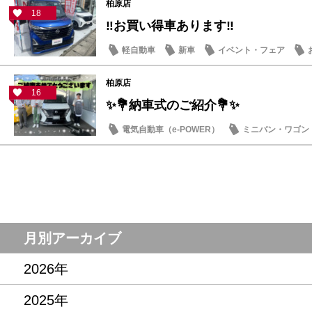
柏原店
18
‼お買い得車あります‼
軽自動車
新車
イベント・フェア
柏原店
16
✨💐納車式のご紹介💐✨
電気自動車（e-POWER）
ミニバン・ワゴン
月別アーカイブ
2026年
2025年