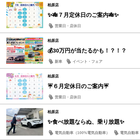
柏原店
✨🎋７月定休日のご案内🎋✨
営業日・店休日
柏原店
💰30万円が当たるかも！？！？
新車
イベント・フェア
柏原店
☔６月定休日のご案内☔
営業日・店休日
柏原店
✨食べ放題ならぬ、乗り放題✨
電気自動車（100%電気自動車）
電気自動車（