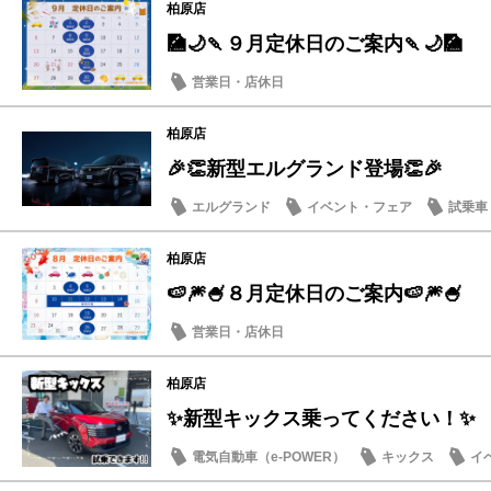
柏原店
🎑🌙🍡９月定休日のご案内🍡🌙🎑
営業日・店休日
柏原店
🎉👏新型エルグランド登場👏🎉
エルグランド
イベント・フェア
試乗車
柏原店
🍉🎆🍧８月定休日のご案内🍉🎆🍧
営業日・店休日
柏原店
✨新型キックス乗ってください！✨
電気自動車（e-POWER）
キックス
イ
新型車