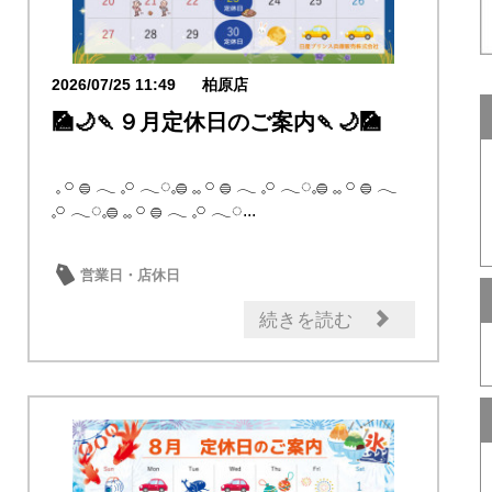
2026/07/25 11:49
柏原店
🎑🌙🍡９月定休日のご案内🍡🌙🎑
𓈒 𓏸 𓐍 𓂃 𓈒𓏸 𓂃◌𓈒𓐍 𓈒𓈒 𓏸 𓐍 𓂃 𓈒𓏸 𓂃◌𓈒𓐍 𓈒𓈒 𓏸 𓐍 𓂃
𓈒𓏸 𓂃◌𓈒𓐍 𓈒𓈒 𓏸 𓐍 𓂃 𓈒𓏸 𓂃◌...
営業日・店休日
続きを読む