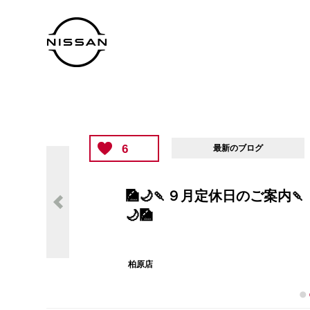
6
最新のブログ
🎑🌙🍡９月定休日のご案内🍡
🌙🎑
柏原店