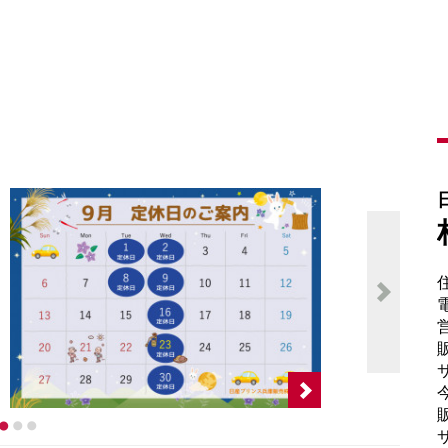
電
販
サ
販
サ