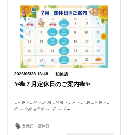
2026/05/28 16:48
柏原店
✨🎋７月定休日のご案内🎋✨
𓈒 𓏸 𓐍 𓂃 𓈒𓏸 𓂃◌𓈒𓐍 𓈒𓈒 𓏸 𓐍 𓂃 𓈒𓏸 𓂃◌𓈒𓐍 𓈒𓈒 𓏸 𓐍 𓂃
𓈒𓏸 𓂃◌𓈒𓐍 𓈒𓈒 𓏸 𓐍 𓂃 𓈒𓏸 𓂃◌...
営業日・店休日