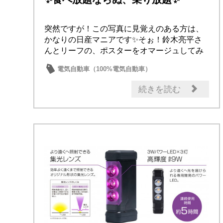
突然ですが！この写真に見覚えのある方は、
かなりの日産マニアです✨そぉ！鈴木亮平さ
んとリーフの、ポスターをオマージュしてみ
ました✨🌸...
電気自動車（100%電気自動車）
電気自動車（e-POWER）
コンパクトカー
続きを読む
軽自動車
ミニバン・ワゴン