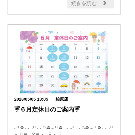
続きを読む
2026/05/05 13:05
柏原店
☔６月定休日のご案内☔
𓈒 𓏸 𓐍 𓂃 𓈒𓏸 𓂃◌𓈒𓐍 𓈒𓈒 𓏸 𓐍 𓂃 𓈒𓏸 𓂃◌𓈒𓐍 𓈒𓈒 𓏸 𓐍 𓂃 𓈒𓏸
𓂃◌𓈒𓐍 𓈒𓈒 𓏸 𓐍 𓂃 𓈒𓏸 𓂃◌𓈒...