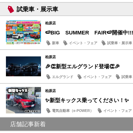
試乗車・展示車
柏原店
🍉BIG SUMMER FAIR🍉開催中!!!
新車
イベント・フェア
試乗車・展示車
柏原店
🎉👏新型エルグランド登場👏🎉
エルグランド
イベント・フェア
試乗車
柏原店
✨新型キックス乗ってください！✨
電気自動車（e-POWER）
イベント・フェア
キックス
店舗記事新着