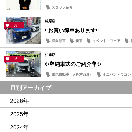
スタッフ紹介
柏原店
18
‼お買い得車あります‼
軽自動車
新車
イベント・フェア
柏原店
16
✨💐納車式のご紹介💐✨
電気自動車（e-POWER）
ミニバン・ワゴン
月別アーカイブ
2026年
2025年
2024年