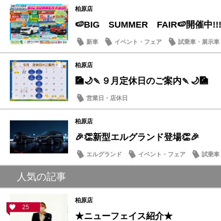
柏原店
🍉BIG SUMMER FAIR🍉開催中!!!
新車
イベント・フェア
試乗車・展示車
柏原店
🎑🌙🍡９月定休日のご案内🍡🌙🎑
営業日・店休日
柏原店
🎉👏新型エルグランド登場👏🎉
エルグランド
イベント・フェア
試乗車
人気の記事
柏原店
25
★ニューフェイス紹介★