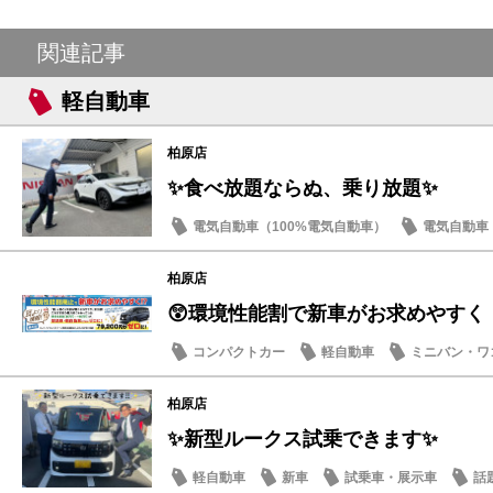
関連記事
軽自動車
柏原店
✨食べ放題ならぬ、乗り放題✨
電気自動車（100%電気自動車）
電気自動車（
軽自動車
ミニバン・ワゴン
柏原店
😲環境性能割で新車がお求めやすく！
コンパクトカー
軽自動車
ミニバン・ワ
柏原店
✨新型ルークス試乗できます✨
軽自動車
新車
試乗車・展示車
話