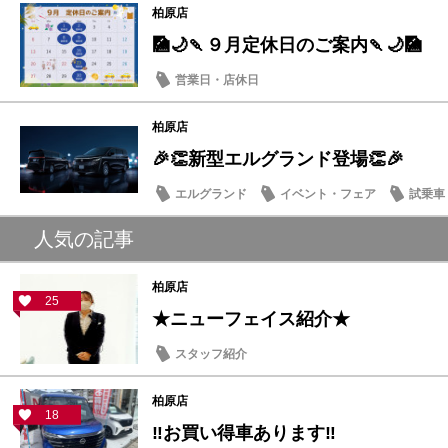
柏原店
🎑🌙🍡９月定休日のご案内🍡🌙🎑
営業日・店休日
柏原店
🎉👏新型エルグランド登場👏🎉
エルグランド
イベント・フェア
試乗車
人気の記事
柏原店
25
★ニューフェイス紹介★
スタッフ紹介
柏原店
18
‼お買い得車あります‼