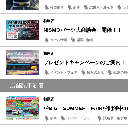
軽自動車
新車
試乗車・展示車
話
柏原店
NISMOパーツ大商談会！開催！！
セール情報
話題の情報
柏原店
プレゼントキャンペーンのご案内！
イベント・フェア
日産のお店
話題の情
店舗記事新着
柏原店
🍉BIG SUMMER FAIR🍉開催中!!!
新車
イベント・フェア
試乗車・展示車