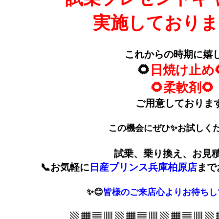
実施しておりま
これからの時期に嬉
🌻
日焼け止め
🌻柔軟剤🌻
ご用意しておりま
この機会にぜひ✨お試しくださ
試乗、乗り換え、お見
📞お気軽に
日産プリンス兵庫柏原店
まで
✨😊
皆様のご来店心よりお待ちし
▧ ▦ ▤ ▥ ▧ ▦ ▤ ▥ ▧ ▦ ▤ ▥ ▧