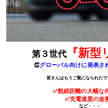
『新型
第３世代
👏
グローバル向けに発表さ
皆さんはもうご覧になられたで
✅航続距離の大幅な
✅充電速度の改
など・・・