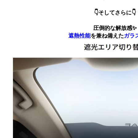
👇そしてさらに👇
圧倒的な解放感✨
遮熱性能​
を兼ね備えた
ガラス