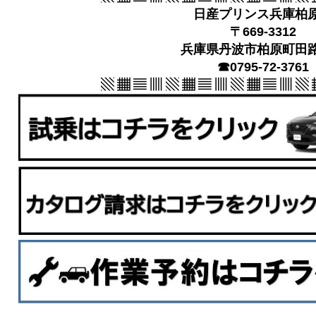
日産プリンス兵庫柏
〒669-3312
兵庫県丹波市柏原町田路4
☎0795‐72‐3761
▧ ▦ ▤ ▥ ▧ ▦ ▤ ▥ ▧ ▦ ▤ ▥ ▧