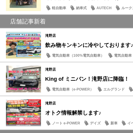
軽自動車
納車式
AUTECH
ルーク
店舗記事新着
滝野店
飲み物キンキンに冷やしております
電気自動車（100%電気自動車）
電気自動車（
新車
イベント・フェア
滝野店
King of ミニバン！滝野店に降臨！
電気自動車（e-POWER）
エルグランド
滝野店
オトク情報解禁します♪
ノート e-POWER
デイズ
新車
イ