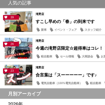
人気の記事
滝野店
39
すこし早めの「春」の到来です
新車
イベント・フェア
スタッフ紹介
滝野店
26
今週の滝野店限定☆超得車はコレ！
軽自動車
セール情報
大商談会
お
滝野店
23
合言葉は「スーーーーー」です♪
電気自動車（100%電気自動車）
軽自動車
サクラ
月別アーカイブ
2026年