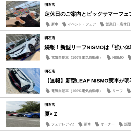
明石店
定休日のご案内とビッグサマーフェア
新車
イベント・フェア
営業日・店休日
明石店
続報！新型リーフNISMOは「強い体幹
電気自動車（100%電気自動車）
NISMO
試乗車・展示車
明石店
【速報】新型LEAF NISMO実車が明石
電気自動車（100%電気自動車）
リーフ
明石店
夏×Ｚ
フェアレディZ
新車
オーナー
話