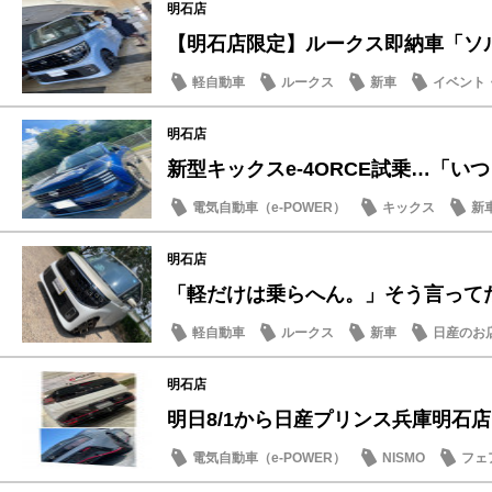
明石店
【明石店限定】ルークス即納車「ソルベ
軽自動車
ルークス
新車
イベント
明石店
新型キックスe-4ORCE試乗…「いつも
電気自動車（e-POWER）
キックス
新
明石店
「軽だけは乗らへん。」そう言ってた人
軽自動車
ルークス
新車
日産のお
明石店
明日8/1から日産プリンス兵庫明石店「B
電気自動車（e-POWER）
NISMO
フェ