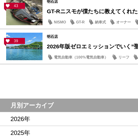
明石店
43
GT-Rニスモが僕たちに教えてくれた大
NISMO
GT-R
納車式
オーナー
明石店
39
2026年版ゼロエミッションでいく”聖地
電気自動車（100%電気自動車）
リーフ
話題の情報
月別アーカイブ
2026年
2025年