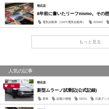
明石店
8年前に書いたリーフnismo。その想い
電気自動車（100%電気自動車）
NISMO
もっと見る
人気の記事
明石店
44
新型ムラーノ試乗記(公式記録)
新車
話題の情報
SDGs
日産グッ