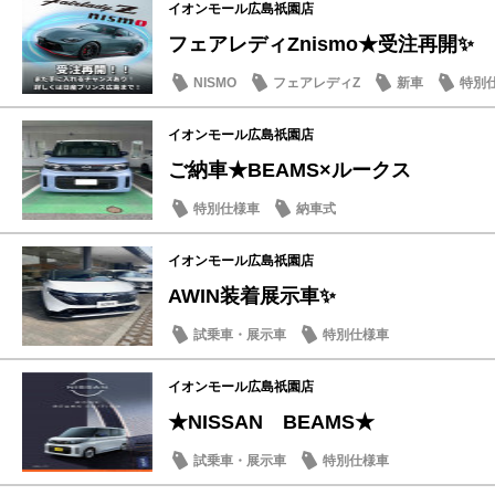
イオンモール広島祇園店
フェアレディZnismo★受注再開✨
NISMO
フェアレディZ
新車
特別
イオンモール広島祇園店
ご納車★BEAMS×ルークス
特別仕様車
納車式
イオンモール広島祇園店
AWIN装着展示車✨
試乗車・展示車
特別仕様車
イオンモール広島祇園店
★NISSAN BEAMS★
試乗車・展示車
特別仕様車