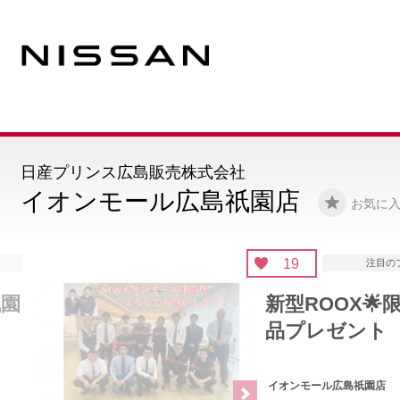
日産プリンス広島販売株式会社
イオンモール広島祇園店
お気に
19
注目のブログ
新型ROOX🌟限定記念
品プレゼント
イオンモール広島祇園店