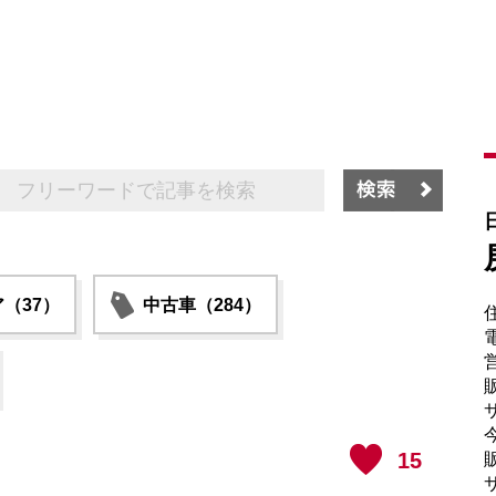
（37）
中古車（284）
電
販
サ
15
販
サ