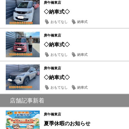
庚午橋東店
◇納車式◇
おもてなし
納車式
庚午橋東店
◇納車式◇
おもてなし
納車式
庚午橋東店
◇納車式◇
おもてなし
納車式
店舗記事新着
庚午橋東店
夏季休暇のお知らせ