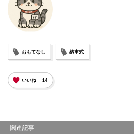
おもてなし
納車式
いいね
14
関連記事