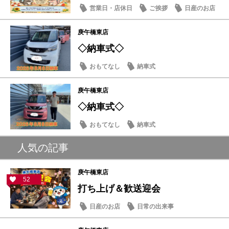
営業日・店休日
ご挨拶
日産のお店
庚午橋東店
◇納車式◇
おもてなし
納車式
庚午橋東店
◇納車式◇
おもてなし
納車式
人気の記事
庚午橋東店
52
打ち上げ＆歓送迎会
日産のお店
日常の出来事