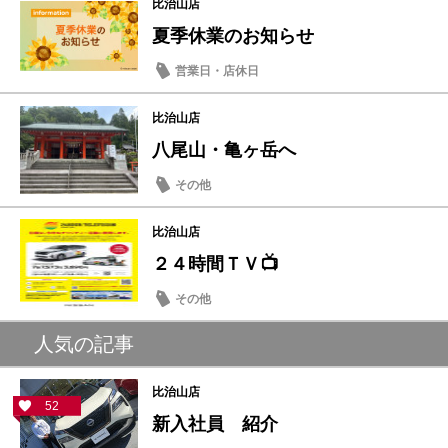
比治山店
夏季休業のお知らせ
営業日・店休日
比治山店
八尾山・亀ヶ岳へ
その他
比治山店
２４時間ＴＶ📺
その他
人気の記事
比治山店
52
新入社員 紹介