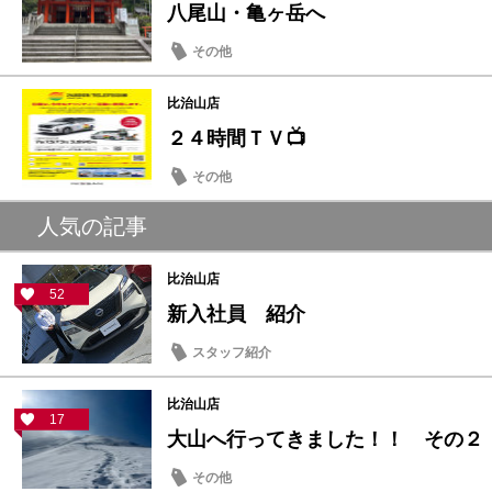
八尾山・亀ヶ岳へ
その他
比治山店
２４時間ＴＶ📺
その他
人気の記事
比治山店
52
新入社員 紹介
スタッフ紹介
比治山店
17
大山へ行ってきました！！ その２
その他