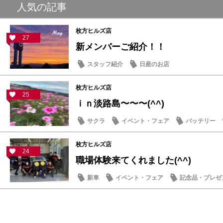
人気の記事
枚方ヒルズ店
27
新メンバーご紹介！！
スタッフ紹介
日産のお店
枚方ヒルズ店
25
ｉｎ淡路島〜〜〜(^^)
サクラ
イベント・フェア
バッテリー
枚方ヒルズ店
24
職場体験来てくれました(^^)
新車
イベント・フェア
記念品・プレゼ
日常の出来事