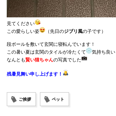
見てください
この愛らしい姿
（先日の
ジブリ風
の子です）
段ボールを敷いて玄関に寝転んでいます！
この暑い夏は玄関のタイルが冷たくて
気持ち良い
なんとも
賢い猫ちゃん
の写真でした
残暑見舞い申し上げます！
ご挨拶
ペット