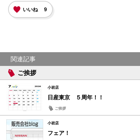
いいね
9
関連記事
ご挨拶
小岩店
日産東京 ５周年！！
ご挨拶
小岩店
フェア！