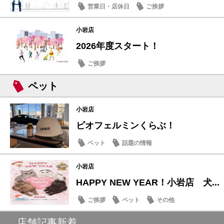
営業日・店休日
ご挨拶
小岩店
2026年度スタート！
ご挨拶
ペット
小岩店
ビオフェルミンくらぶ！
ペット
話題の情報
小岩店
HAPPY NEW YEAR！小岩店 犬...
ご挨拶
ペット
その他
店舗記事新着